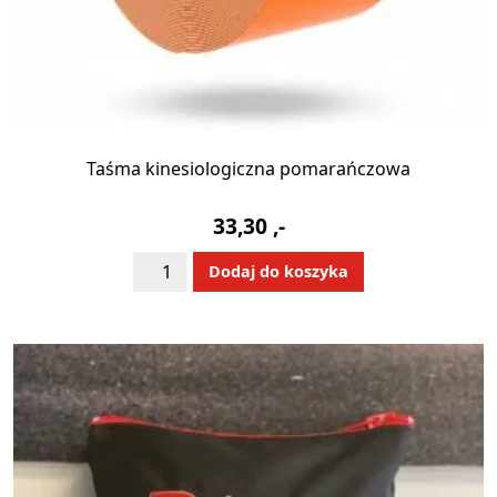
Taśma kinesiologiczna pomarańczowa
33,30
,-
ilość
Alternative:
Dodaj do koszyka
Taśma
kinesiologiczna
pomarańczowa