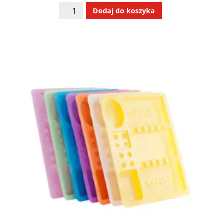
ilość
Alternative:
Dodaj do koszyka
Tablica
AED