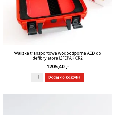
Walizka transportowa wodoodporna AED do
defibrylatora LIFEPAK CR2
1205,40
,-
ilość
Alternative:
Dodaj do koszyka
Walizka
transportowa
wodoodporna
AED
do
defibrylatora