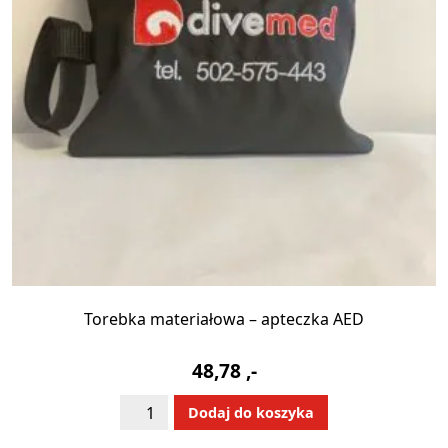
Torebka materiałowa – apteczka AED
48,78
,-
ilość
Alternative:
Dodaj do koszyka
Torebka