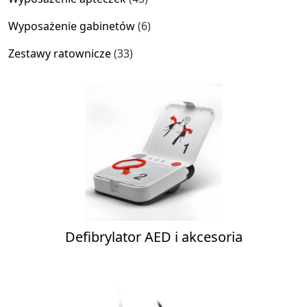
produkty
6
Wyposażenie gabinetów
6
produktów
33
Zestawy ratownicze
33
produkty
Defibrylator AED i akcesoria