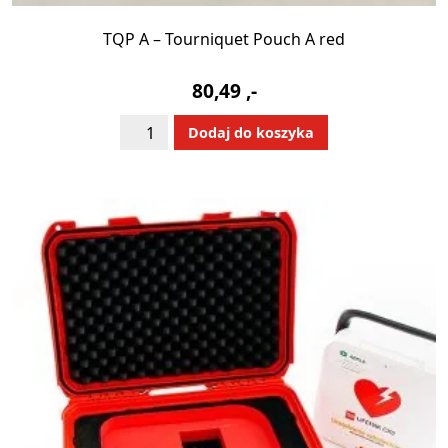
TQP A – Tourniquet Pouch A red
80,49
,-
ilość
Alternative:
Dodaj do koszyka
TQP
A
-
Tourniquet
Pouch
A
red