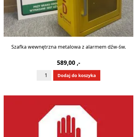
Szafka wewnętrzna metalowa z alarmem dźw-św.
589,00
,-
ilość
Alternative:
Dodaj do koszyka
Szafka
wewnętrzna
metalowa
z
alarmem
dźw-
św.