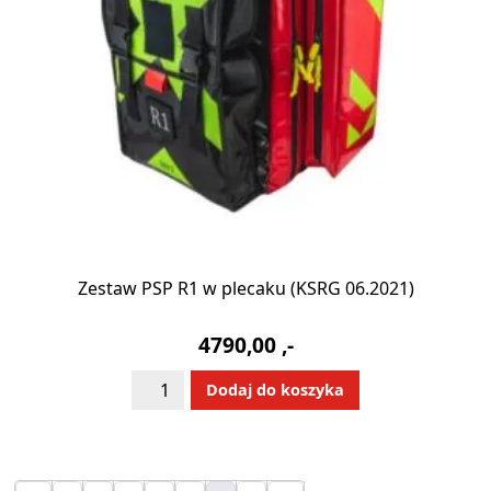
Zestaw PSP R1 w plecaku (KSRG 06.2021)
4790,00
,-
ilość
Alternative:
Dodaj do koszyka
Zestaw
PSP
R1
w