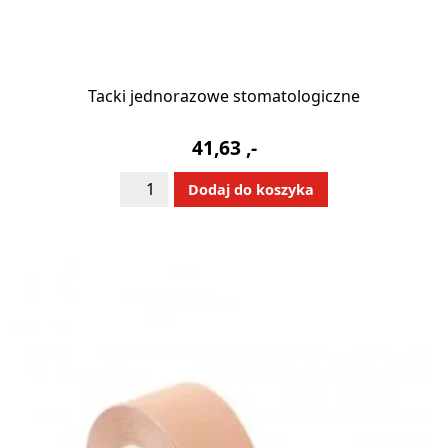
Tacki jednorazowe stomatologiczne
41,63
,-
ilość
Alternative:
Dodaj do koszyka
Tacki
jednorazowe
stomatologiczne