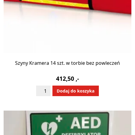
Szyny Kramera 14 szt. w torbie bez powleczeń
412,50
,-
ilość
Alternative:
Dodaj do koszyka
Szyny
Kramera
14
szt.
w
torbie