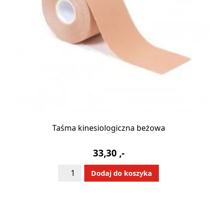
Taśma kinesiologiczna beżowa
33,30
,-
ilość
Alternative:
Dodaj do koszyka
Taśma
kinesiologiczna
beżowa