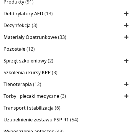
91
Produkty
91
produktów
13
Defibrylatory AED
13
produktów
3
Dezynfekcja
3
produkty
33
Materiały Opatrunkowe
33
produkty
12
Pozostałe
12
produktów
2
Sprzęt szkoleniowy
2
produkty
3
Szkolenia i kursy KPP
3
produkty
12
Tlenoterapia
12
produktów
3
Torby i plecaki medyczne
3
produkty
6
Transport i stabilizacja
6
produktów
54
Uzupełnienie zestawu PSP R1
54
produkty
43
Wyposażenie apteczek
43