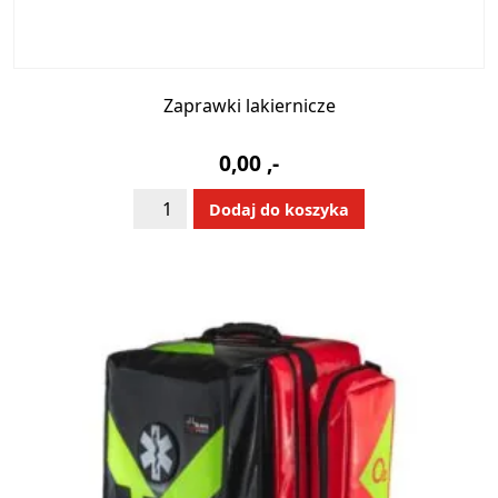
Zaprawki lakiernicze
0,00
,-
ilość
Alternative:
Dodaj do koszyka
Zaprawki
lakiernicze