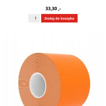
33,30
,-
ilość
Alternative:
Dodaj do koszyka
Taśma
kinesiologiczna
ciemnoniebieska