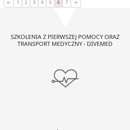
←
1
2
3
4
5
6
7
→
plecaku
(KSRG
06.2021)
SZKOLENIA Z PIERWSZEJ POMOCY ORAZ
TRANSPORT MEDYCZNY - DIVEMED