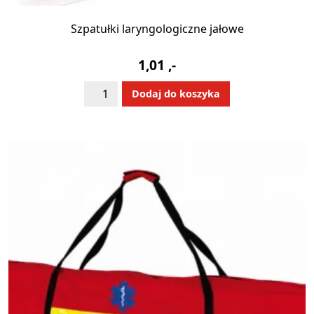
Szpatułki laryngologiczne jałowe
1,01
,-
ilość
Alternative:
Dodaj do koszyka
Szpatułki
laryngologiczne
jałowe