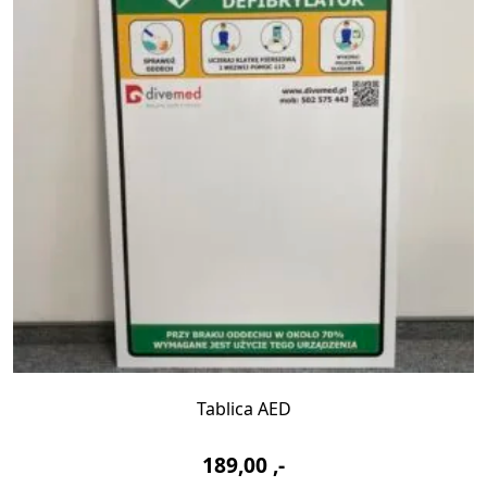
bez
powleczeń
Tablica AED
189,00
,-