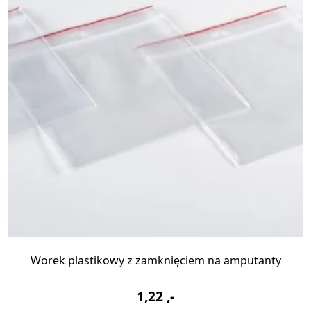
LIFEPAK
CR2
Worek plastikowy z zamknięciem na amputanty
1,22
,-