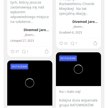
tych, którzy jeszcze
Rozświetleniu Choinki
zastanawiają się nad
Miejskiej! ️ Na tak
wyborem
specjalną okazję...
odpowiedniego miejsca
na szkolenie...
Divemed Jarosław Przybylski
_divemed_
Divemed Jarosław Przybylski
Grudzień 6, 2023
_divemed_
Listopad 27, 2023
22
1
27
1
INSTAGRAM
INSTAGRAM
No i stało się! ️
Kolejna duża wspaniała
grupa RATOWNIKÓW