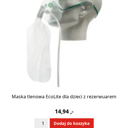
Maska tlenowa EcoLite dla dzieci z rezerwuarem
14,94
,-
ilość
Alternative:
Dodaj do koszyka