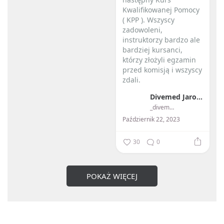
Kwalifikowanej Pomocy
( KPP ). Wszyscy
zadowoleni,
instruktorzy bardzo ale
bardziej kursanci,
którzy złożyli egzamin
przed komisją i wszyscy
zdali.
Divemed Jarosław Przybylski
...
_divemed_
Październik 22, 2023
30
0
POKAŻ WIĘCEJ