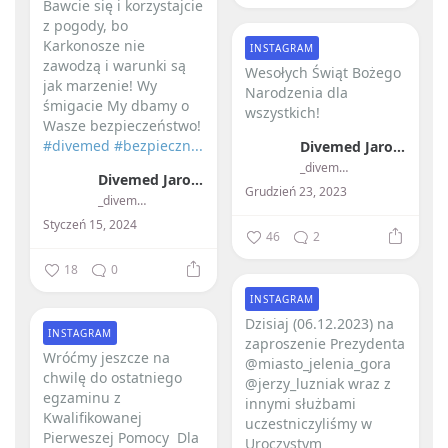
Bawcie się i korzystajcie
z pogody, bo
Karkonosze nie
INSTAGRAM
zawodzą i warunki są
Wesołych Świąt Bożego
jak marzenie!
Wy
Narodzenia dla
śmigacie My dbamy o
wszystkich! ️
Wasze bezpieczeństwo!
#divemed
#bezpieczn...
Divemed Jarosław Przybylski
_divemed_
Divemed Jarosław Przybylski
Grudzień 23, 2023
_divemed_
Styczeń 15, 2024
46
2
18
0
INSTAGRAM
Dzisiaj (06.12.2023) na
INSTAGRAM
zaproszenie Prezydenta
Wróćmy jeszcze na
@miasto_jelenia_gora
chwilę do ostatniego
@jerzy_luzniak wraz z
egzaminu z
innymi służbami
Kwalifikowanej
uczestniczyliśmy w
Pierweszej Pomocy ️ Dla
Uroczystym