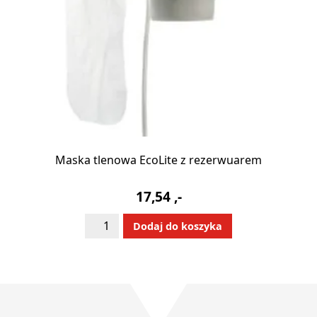
Maska tlenowa EcoLite z rezerwuarem
17,54
,-
ilość
Alternative:
Dodaj do koszyka
Maska
tlenowa
EcoLite
z
rezerwuarem