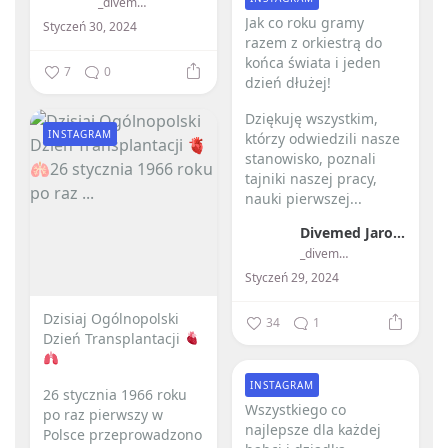
_divemed_
Jak co roku gramy
Styczeń 30, 2024
razem z orkiestrą do
końca świata i jeden
7
0
dzień dłużej! ️
Dziękuję wszystkim,
INSTAGRAM
którzy odwiedzili nasze
stanowisko, poznali
tajniki naszej pracy,
nauki pierwszej...
Divemed Jarosław Przybylski
_divemed_
Styczeń 29, 2024
Dzisiaj Ogólnopolski
34
1
Dzień Transplantacji
INSTAGRAM
26 stycznia 1966 roku
Wszystkiego co
po raz pierwszy w
najlepsze dla każdej
Polsce przeprowadzono