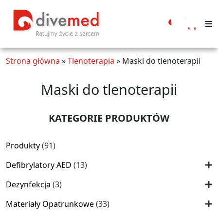
Moje
konto
Strona główna
»
Tlenoterapia
»
Maski do tlenoterapii
Maski do tlenoterapii
KATEGORIE PRODUKTÓW
91
Produkty
91
produktów
13
Defibrylatory AED
13
produktów
3
Dezynfekcja
3
produkty
33
Materiały Opatrunkowe
33
produkty