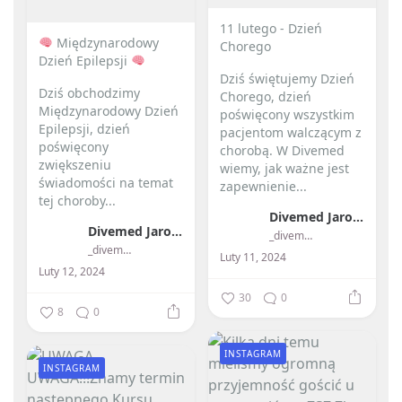
11 lutego - Dzień
Międzynarodowy
Chorego
Dzień Epilepsji
Dziś świętujemy Dzień
Dziś obchodzimy
Chorego, dzień
Międzynarodowy Dzień
poświęcony wszystkim
Epilepsji, dzień
pacjentom walczącym z
poświęcony
chorobą. W Divemed
zwiększeniu
wiemy, jak ważne jest
świadomości na temat
zapewnienie...
tej choroby...
Divemed Jarosław Przybylski
Divemed Jarosław Przybylski
_divemed_
_divemed_
Luty 11, 2024
Luty 12, 2024
30
0
8
0
INSTAGRAM
INSTAGRAM