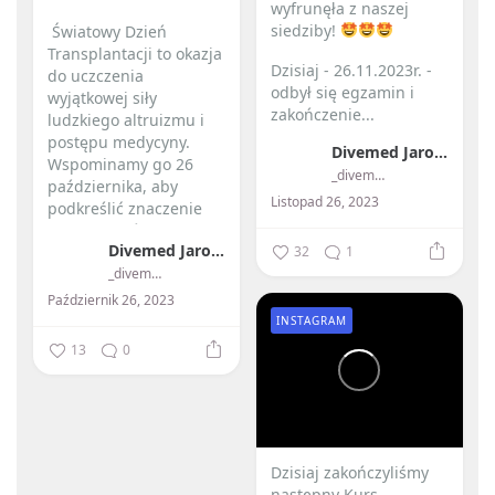
wyfrunęła z naszej
siedziby!
️ Światowy Dzień
Transplantacji to okazja
Dzisiaj - 26.11.2023r. -
do uczczenia
odbył się egzamin i
wyjątkowej siły
zakończenie...
ludzkiego altruizmu i
postępu medycyny. ️
Divemed Jarosław Przybylski
Wspominamy go 26
_divemed_
października, aby
Listopad 26, 2023
podkreślić znaczenie
przeszczepów...
Divemed Jarosław Przybylski
32
1
_divemed_
Październik 26, 2023
INSTAGRAM
13
0
Dzisiaj zakończyliśmy
następny Kurs