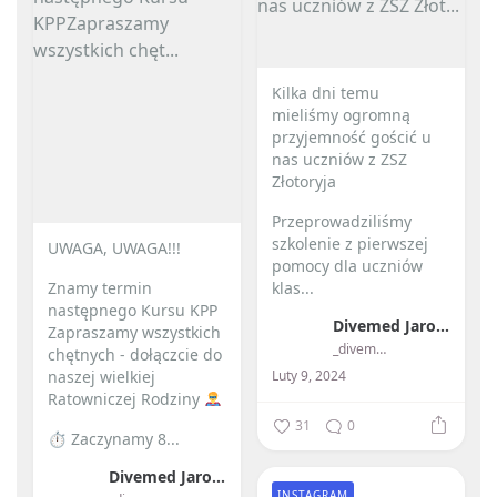
Kilka dni temu
mieliśmy ogromną
przyjemność gościć u
nas uczniów z ZSZ
Złotoryja
Przeprowadziliśmy
szkolenie z pierwszej
UWAGA, UWAGA!!!
pomocy dla uczniów
Znamy termin
klas...
następnego Kursu KPP
Divemed Jarosław Przybylski
Zapraszamy wszystkich
_divemed_
chętnych - dołączcie do
Luty 9, 2024
naszej wielkiej
Ratowniczej Rodziny
31
0
⏱ Zaczynamy 8...
Divemed Jarosław Przybylski
INSTAGRAM