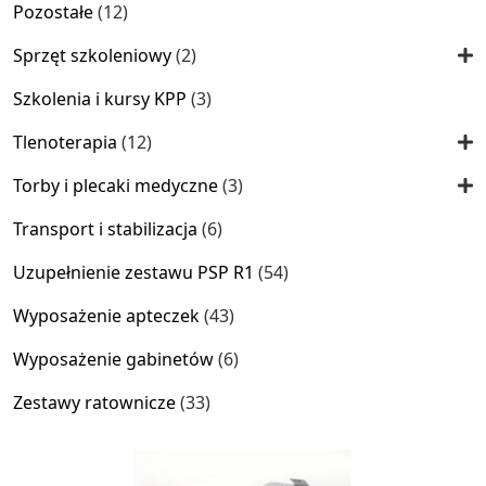
12
Pozostałe
12
produktów
2
Sprzęt szkoleniowy
2
produkty
3
Szkolenia i kursy KPP
3
produkty
12
Tlenoterapia
12
produktów
3
Torby i plecaki medyczne
3
produkty
6
Transport i stabilizacja
6
produktów
54
Uzupełnienie zestawu PSP R1
54
produkty
43
Wyposażenie apteczek
43
produkty
6
Wyposażenie gabinetów
6
produktów
33
Zestawy ratownicze
33
produkty