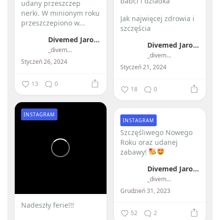
babci i dziadka ️
udany przeszczep
nerki.
W minionym roku
Jak najwięcej zdrowia i
przeszczepiono w...
szczęścia
Divemed Jarosław Przybylski
Divemed Jarosław Przybylski
_divemed_
_divemed_
Styczeń 26, 2024
Styczeń 21, 2024
13
0
18
0
INSTAGRAM
INSTAGRAM
Szczęśliwego Nowego
Roku oraz udanej
zabawy!
Divemed Jarosław Przybylski
_divemed_
Grudzień 31, 2023
Nadeszły ferie!!! ️
52
2