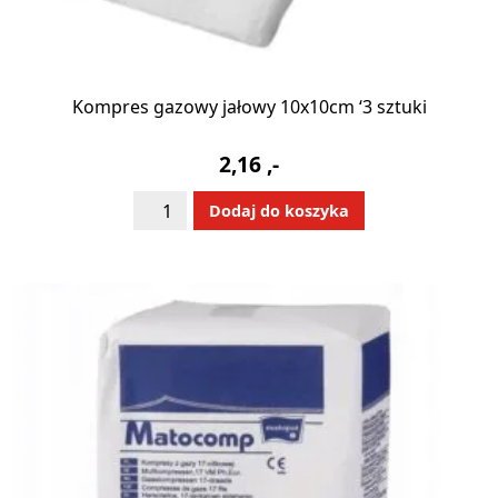
Kompres gazowy jałowy 10x10cm ‘3 sztuki
2,16
,-
ilość
Alternative:
Dodaj do koszyka
Kompres
gazowy
jałowy
10x10cm
'3
sztuki