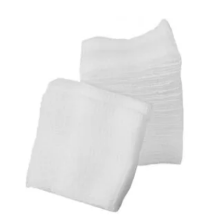
jałowa
1/2m2