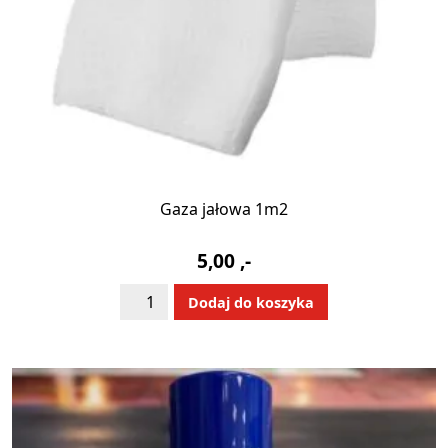
Gaza jałowa 1m2
5,00
,-
ilość
Alternative:
Dodaj do koszyka
Gaza
jałowa
1m2