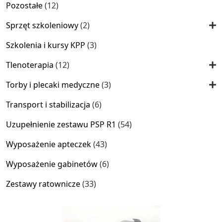
12
Pozostałe
12
produktów
2
Sprzęt szkoleniowy
2
produkty
3
Szkolenia i kursy KPP
3
produkty
12
Tlenoterapia
12
produktów
3
Torby i plecaki medyczne
3
produkty
6
Transport i stabilizacja
6
produktów
54
Uzupełnienie zestawu PSP R1
54
produkty
43
Wyposażenie apteczek
43
produkty
6
Wyposażenie gabinetów
6
produktów
33
Zestawy ratownicze
33
produkty