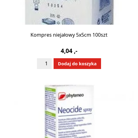
Kompres niejałowy 5x5cm 100szt
4,04
,-
ilość
Alternative:
Dodaj do koszyka
Kompres
niejałowy
5x5cm
100szt