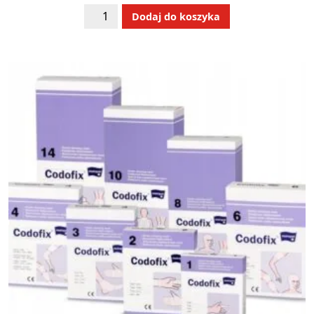
ilość
Alternative:
Dodaj do koszyka
Codofix
siatka
nr
10