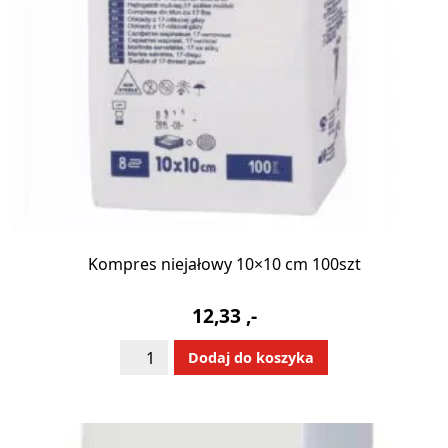
Kompres niejałowy 10×10 cm 100szt
12,33
,-
ilość
Alternative:
Dodaj do koszyka
Kompres
niejałowy
10x10
cm