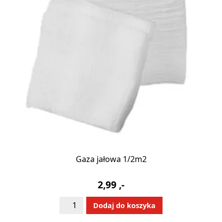
Gaza jałowa 1/2m2
2,99
,-
ilość
Alternative:
Dodaj do koszyka
Gaza