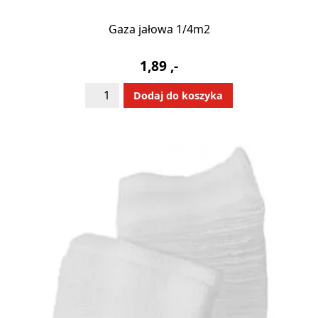
Gaza jałowa 1/4m2
1,89
,-
ilość
Alternative:
Dodaj do koszyka
Gaza
jałowa
1/4m2