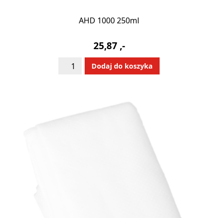
AHD 1000 250ml
25,87
,-
ilość
Alternative:
Dodaj do koszyka
AHD
1000
250ml