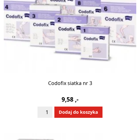
Codofix siatka nr 3
9,58
,-
ilość
Alternative:
Dodaj do koszyka
Codofix
siatka
nr