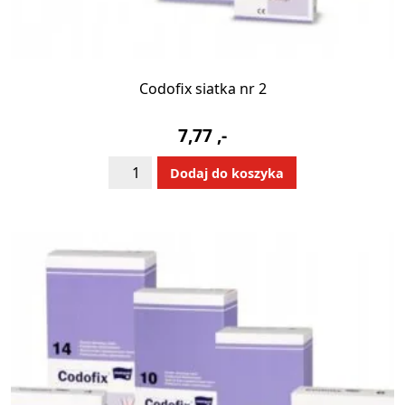
Codofix siatka nr 2
7,77
,-
ilość
Alternative:
Dodaj do koszyka
Codofix
siatka
nr
2