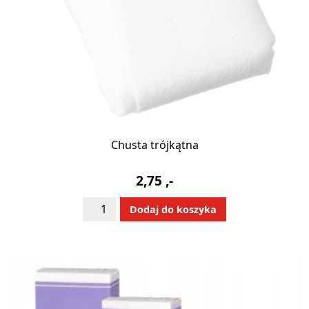
Chusta trójkątna
2,75
,-
ilość
Alternative:
Dodaj do koszyka
Chusta
trójkątna