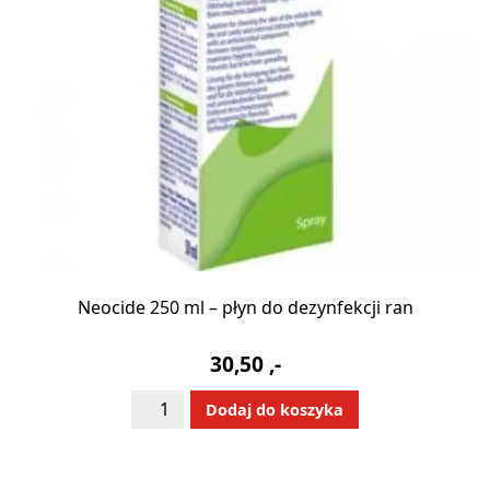
Neocide 250 ml – płyn do dezynfekcji ran
30,50
,-
ilość
Alternative:
Dodaj do koszyka
Neocide
250
ml