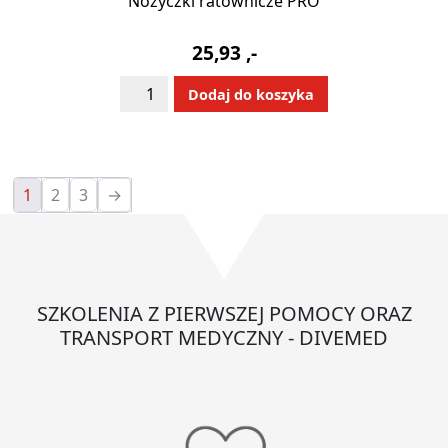
Nożyczki ratownicze PRO
25,93
,-
ilość
Alternative:
Dodaj do koszyka
Nożyczki
ratownicze
PRO
1
2
3
→
SZKOLENIA Z PIERWSZEJ POMOCY ORAZ
TRANSPORT MEDYCZNY - DIVEMED