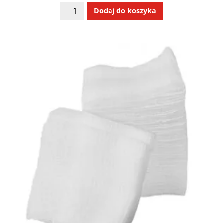
ilość
Alternative:
Dodaj do koszyka
ICE
MIX
400
ml