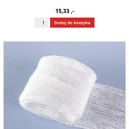
15,33
,-
ilość
Alternative:
Dodaj do koszyka
Codofix
siatka
nr
6