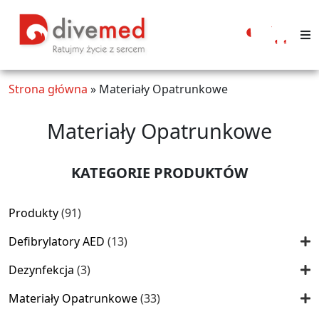
Moje
konto
Strona główna
»
Materiały Opatrunkowe
Materiały Opatrunkowe
KATEGORIE PRODUKTÓW
91
Produkty
91
produktów
13
Defibrylatory AED
13
produktów
3
Dezynfekcja
3
produkty
33
Materiały Opatrunkowe
33
produkty