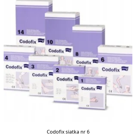
3
Codofix siatka nr 6