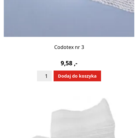
Codotex nr 3
9,58
,-
ilość
Alternative:
Dodaj do koszyka
Codotex
nr
3