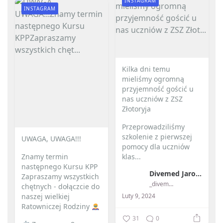
INSTAGRAM
INSTAGRAM
Kilka dni temu
mieliśmy ogromną
przyjemność gościć u
nas uczniów z ZSZ
Złotoryja
Przeprowadziliśmy
szkolenie z pierwszej
UWAGA, UWAGA!!!
pomocy dla uczniów
Znamy termin
klas...
następnego Kursu KPP
Divemed Jarosław Przybylski
Zapraszamy wszystkich
_divemed_
chętnych - dołączcie do
Luty 9, 2024
naszej wielkiej
Ratowniczej Rodziny
31
0