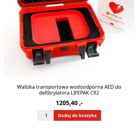
Walizka transportowa wodoodporna AED do
defibrylatora LIFEPAK CR2
1205,40
,-
ilość
Alternative:
Dodaj do koszyka
Walizka
transportowa
wodoodporna