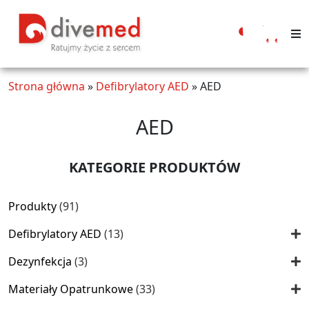
Moje
konto
Strona główna
»
Defibrylatory AED
»
AED
AED
KATEGORIE PRODUKTÓW
91
Produkty
91
produktów
13
Defibrylatory AED
13
produktów
3
Dezynfekcja
3
produkty
33
Materiały Opatrunkowe
33
produkty