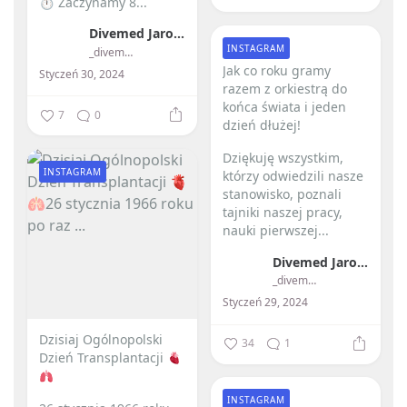
⏱ Zaczynamy 8...
Divemed Jarosław Przybylski
INSTAGRAM
_divemed_
Jak co roku gramy
Styczeń 30, 2024
razem z orkiestrą do
końca świata i jeden
7
0
dzień dłużej! ️
Dziękuję wszystkim,
INSTAGRAM
którzy odwiedzili nasze
stanowisko, poznali
tajniki naszej pracy,
nauki pierwszej...
Divemed Jarosław Przybylski
_divemed_
Styczeń 29, 2024
Dzisiaj Ogólnopolski
34
1
Dzień Transplantacji
INSTAGRAM