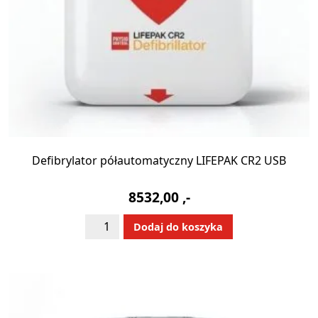
Defibrylator półautomatyczny LIFEPAK CR2 USB
8532,00
,-
ilość
Alternative:
Dodaj do koszyka
Defibrylator
półautomatyczny
LIFEPAK
CR2
USB