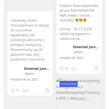
Kolejna duża wspaniała
grupa RATOWNIKÓW
wyfrunęła z naszej
siedziby!
️ Światowy Dzień
Transplantacji to okazja
Dzisiaj - 26.11.2023r. -
do uczczenia
odbył się egzamin i
wyjątkowej siły
zakończenie...
ludzkiego altruizmu i
postępu medycyny. ️
Divemed Jarosław Przybylski
Wspominamy go 26
_divemed_
października, aby
Listopad 26, 2023
podkreślić znaczenie
przeszczepów...
Divemed Jarosław Przybylski
32
1
_divemed_
Październik 26, 2023
INSTAGRAM
13
0