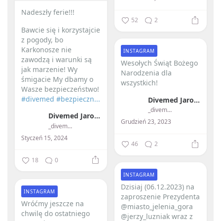
Nadeszły ferie!!! ️
52
2
Bawcie się i korzystajcie
z pogody, bo
Karkonosze nie
INSTAGRAM
zawodzą i warunki są
Wesołych Świąt Bożego
jak marzenie!
Wy
Narodzenia dla
śmigacie My dbamy o
wszystkich! ️
Wasze bezpieczeństwo!
#divemed
#bezpieczn...
Divemed Jarosław Przybylski
_divemed_
Divemed Jarosław Przybylski
Grudzień 23, 2023
_divemed_
Styczeń 15, 2024
46
2
18
0
INSTAGRAM
Dzisiaj (06.12.2023) na
INSTAGRAM
zaproszenie Prezydenta
Wróćmy jeszcze na
@miasto_jelenia_gora
chwilę do ostatniego
@jerzy_luzniak wraz z