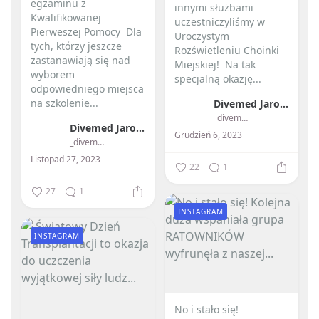
egzaminu z
innymi służbami
Kwalifikowanej
uczestniczyliśmy w
Pierweszej Pomocy ️ Dla
Uroczystym
tych, którzy jeszcze
Rozświetleniu Choinki
zastanawiają się nad
Miejskiej! ️ Na tak
wyborem
specjalną okazję...
odpowiedniego miejsca
na szkolenie...
Divemed Jarosław Przybylski
_divemed_
Divemed Jarosław Przybylski
Grudzień 6, 2023
_divemed_
Listopad 27, 2023
22
1
27
1
INSTAGRAM
INSTAGRAM
No i stało się! ️