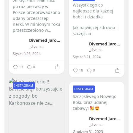
26 stycznia 1966 roku
Wszystkiego co
po raz pierwszy w
najlepsze dla każdej
Polsce przeprowadzono
babci i dziadka ️
udany przeszczep
nerki.
W minionym roku
Jak najwięcej zdrowia i
przeszczepiono w...
szczęścia
Divemed Jarosław Przybylski
Divemed Jarosław Przybylski
_divemed_
_divemed_
Styczeń 26, 2024
Styczeń 21, 2024
13
0
18
0
INSTAGRAM
INSTAGRAM
Szczęśliwego Nowego
Roku oraz udanej
zabawy!
Divemed Jarosław Przybylski
_divemed_
Grudzień 31, 2023