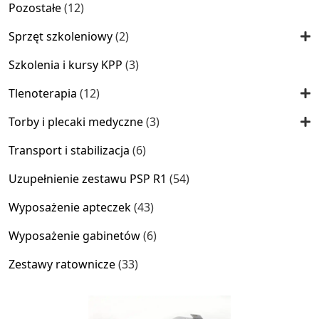
12
Pozostałe
12
produktów
2
Sprzęt szkoleniowy
2
produkty
3
Szkolenia i kursy KPP
3
produkty
12
Tlenoterapia
12
produktów
3
Torby i plecaki medyczne
3
produkty
6
Transport i stabilizacja
6
produktów
54
Uzupełnienie zestawu PSP R1
54
produkty
43
Wyposażenie apteczek
43
produkty
6
Wyposażenie gabinetów
6
produktów
33
Zestawy ratownicze
33
produkty