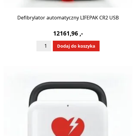
Defibrylator automatyczny LIFEPAK CR2 USB
12161,96
,-
ilość
Alternative:
Dodaj do koszyka
Defibrylator
automatyczny
LIFEPAK
CR2
USB