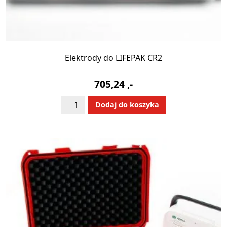
Elektrody do LIFEPAK CR2
705,24
,-
ilość
Alternative:
Dodaj do koszyka
Elektrody
do
LIFEPAK
CR2