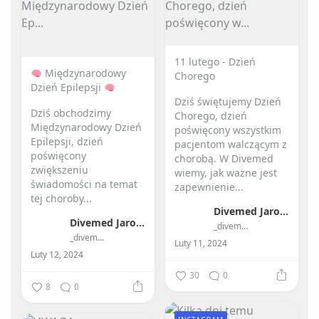
11 lutego - Dzień
Międzynarodowy
Chorego
Dzień Epilepsji
Dziś świętujemy Dzień
Dziś obchodzimy
Chorego, dzień
Międzynarodowy Dzień
poświęcony wszystkim
Epilepsji, dzień
pacjentom walczącym z
poświęcony
chorobą. W Divemed
zwiększeniu
wiemy, jak ważne jest
świadomości na temat
zapewnienie...
tej choroby...
Divemed Jarosław Przybylski
Divemed Jarosław Przybylski
_divemed_
_divemed_
Luty 11, 2024
Luty 12, 2024
30
0
8
0