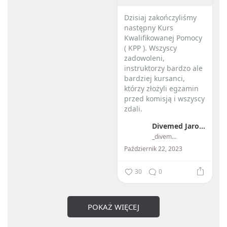
Dzisiaj zakończyliśmy
następny Kurs
Kwalifikowanej Pomocy
( KPP ). Wszyscy
zadowoleni,
instruktorzy bardzo ale
bardziej kursanci,
którzy złożyli egzamin
przed komisją i wszyscy
zdali.
Divemed Jarosław Przybylski
...
_divemed_
Październik 22, 2023
30
0
POKAŻ WIĘCEJ