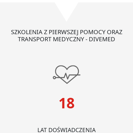
AED
do
defibrylatora
LIFEPAK
SZKOLENIA Z PIERWSZEJ POMOCY ORAZ
CR2
TRANSPORT MEDYCZNY - DIVEMED
18
LAT DOŚWIADCZENIA