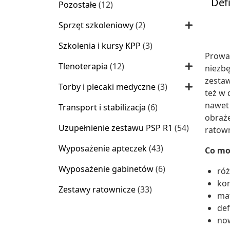
Def
12
Pozostałe
12
produktów
2
Sprzęt szkoleniowy
2
produkty
3
Szkolenia i kursy KPP
3
Prowa
produkty
12
Tlenoterapia
12
niezbę
produktów
zesta
3
Torby i plecaki medyczne
3
też w
produkty
nawet 
6
Transport i stabilizacja
6
obraże
produktów
54
Uzupełnienie zestawu PSP R1
54
ratow
produkty
43
Wyposażenie apteczek
43
Co mo
produkty
6
Wyposażenie gabinetów
6
róż
produktów
ko
33
Zestawy ratownicze
33
mat
produkty
def
now