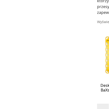
którzy
przesy
zapew
Wyświe
Desk
BaXs
ilość