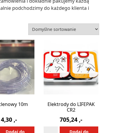
y zamówienia i dokładnie pakujemy każdą
dualnie podchodzimy do każdego klienta i
tlenowy 10m
Elektrody do LIFEPAK
CR2
14,30
,-
705,24
,-
ilość
Alternative:
Alternative:
Dodaj do
Dodaj do