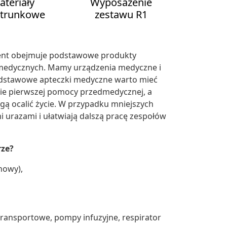
ateriały
Wyposażenie
trunkowe
zestawu R1
ent obejmuje podstawowe produkty
w medycznych. Mamy urządzenia medyczne i
odstawowe apteczki medyczne warto mieć
ie pierwszej pomocy przedmedycznej, a
ogą ocalić życie. W przypadku mniejszych
urazami i ułatwiają dalszą pracę zespołów
rze?
nowy),
 transportowe, pompy infuzyjne, respirator