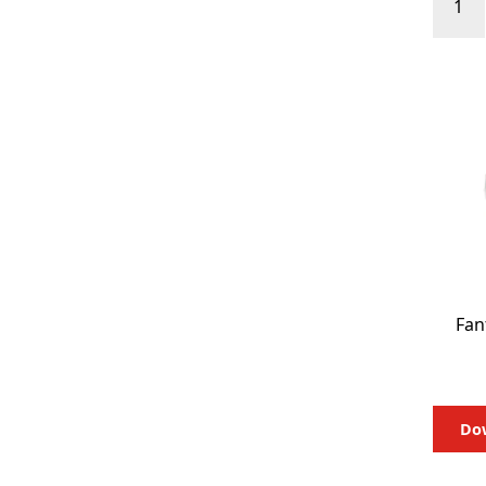
Deska
ortop
BaXst
kompl
Fan
Dow