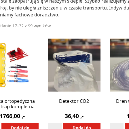
 stale zaopatrują się w naszym sklepie. Szybko realizujem
łkę, by nie uległa zniszczeniu w czasie transportu. Indywi
niamy fachowe doradztwo.
tlanie 17–32 z 99 wyników
a ortopedyczna
Detektor CO2
Dren 
trap kompletna
1766,00
,-
36,40
,-
ilość
ilość
Alternative:
Alternative:
Dodaj do
Dodaj do