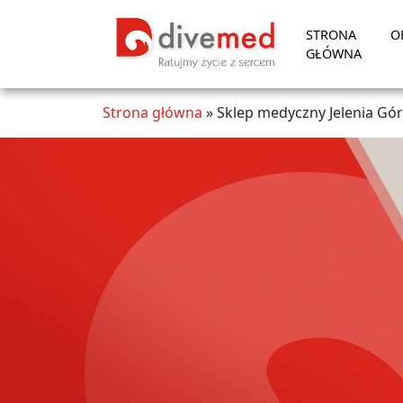
STRONA
O
GŁÓWNA
Strona główna
»
Sklep medyczny Jelenia Gó