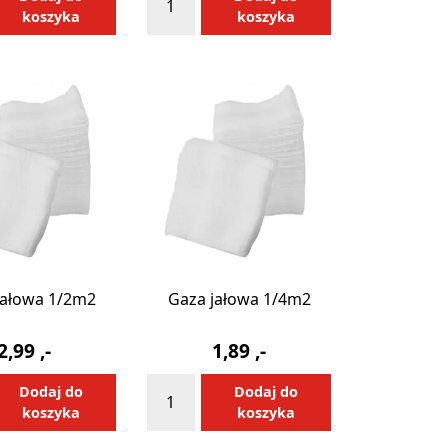
Elektrody
koszyka
koszyka
do
LIFEPAK
CR2
jałowa 1/2m2
Gaza jałowa 1/4m2
2,99
,-
1,89
,-
ilość
Alternative:
Alternative:
Dodaj do
Dodaj do
Gaza
koszyka
koszyka
jałowa