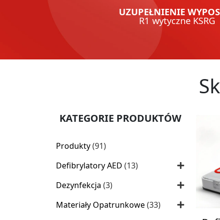
UZUPEŁNIENIE WYPO
R1 wytyczne KSRG
Sk
KATEGORIE PRODUKTÓW
91
Produkty
91
produktów
13
Defibrylatory AED
13
produktów
3
Dezynfekcja
3
produkty
33
Materiały Opatrunkowe
33
produkty