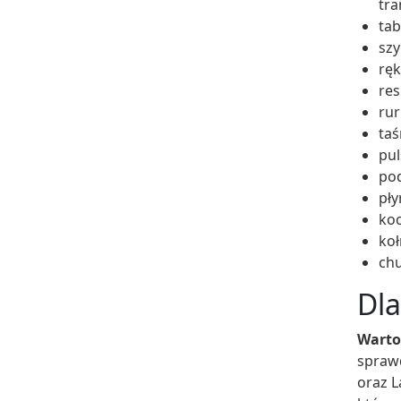
tra
tab
szy
ręk
res
rur
taś
pul
po
pły
koc
koł
chu
Dla
Warto
spraw
oraz L