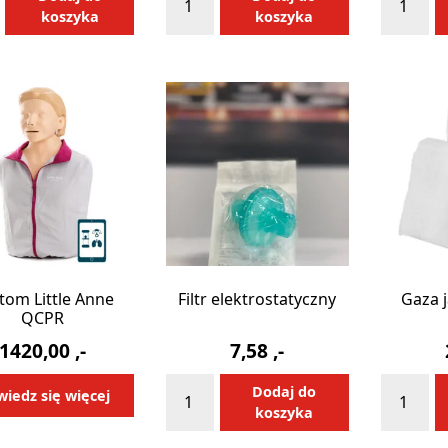
Detektor
Dren
koszyka
koszyka
edyczna
CO2
tlenowy
rap
10m
etna
tom Little Anne
Filtr elektrostatyczny
Gaza 
QCPR
1420,00
,-
7,58
,-
ilość
ilość
Alternative:
Dodaj do
iedz się więcej
Filtr
Gaza
koszyka
elektrostatyczny
jałowa