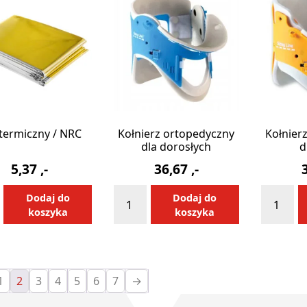
termiczny / NRC
Kołnierz ortopedyczny
Kołnier
dla dorosłych
d
5,37
,-
36,67
,-
ilość
ilość
Alternative:
Alternative:
Dodaj do
Dodaj do
Kołnierz
Kołnierz
koszyka
koszyka
zny
ortopedyczny
ortoped
dla
dla
dorosłych
dzieci
1
2
3
4
5
6
7
→