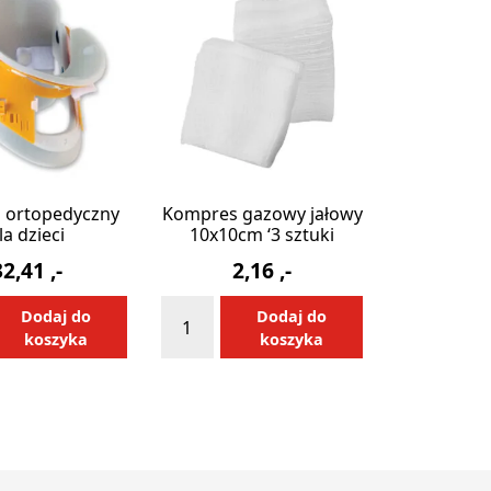
Rotaid
Solid
Plus
Heat
z ortopedyczny
Kompres gazowy jałowy
la dzieci
10x10cm ‘3 sztuki
32,41
,-
2,16
,-
ilość
Alternative:
Alternative:
Dodaj do
Dodaj do
Kompres
koszyka
koszyka
yczny
gazowy
jałowy
10x10cm
'3
sztuki