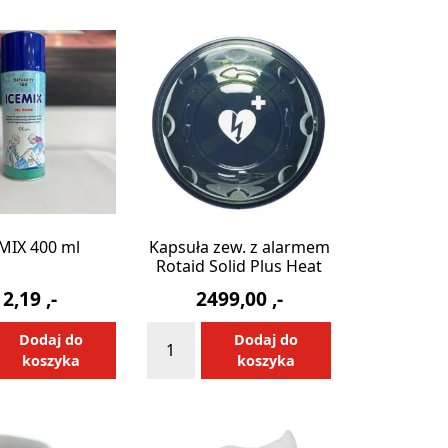
1/4m2
 MIX 400 ml
Kapsuła zew. z alarmem
Rotaid Solid Plus Heat
12,19
,-
2499,00
,-
ilość
Alternative:
Alternative:
Dodaj do
Dodaj do
Kapsuła
koszyka
koszyka
zew.
z
alarmem