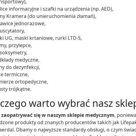
nsportowy),
lice informacyjne i szafki na urządzenia (np. AED),
ny Kramera (do unieruchomienia złamań),
awice jednorazowe,
uscytatory,
ki UG, maski krtaniowe, rurki LTD-S,
my, przylepce,
soksymetry,
dkłady medyczne,
ny do dezynfekcji,
e termiczne,
nierze ortopedyczne,
sty trójkątne.
czego warto wybrać nasz skl
 zaopatrywać się w naszym sklepie medycznym
, poniewa
dzone produkty od znanych producentów takich jak Lifepa
aerdal. Dbamy o najwyższe standardy obsługi, o czym świa