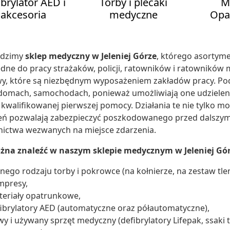
ibrylator AED i
Torby i plecaki
M
akcesoria
medyczne
Opa
dzimy
sklep medyczny w Jeleniej Górze
, którego asortym
dne do pracy strażaków, policji, ratowników i ratownikó
wy, które są niezbędnym wyposażeniem zakładów pracy. P
 domach, samochodach, ponieważ umożliwiają one udzielen
kwalifikowanej pierwszej pomocy. Działania te nie tylko m
ń pozwalają zabezpieczyć poszkodowanego przed dalszymi 
nictwa wezwanych na miejsce zdarzenia.
żna znaleźć w naszym sklepie medycznym w Jeleniej Gó
nego rodzaju torby i pokrowce (na kołnierze, na zestaw tle
mpresy,
eriały opatrunkowe,
ibrylatory AED (automatyczne oraz półautomatyczne),
y i używany sprzęt medyczny (defibrylatory Lifepak, ssaki