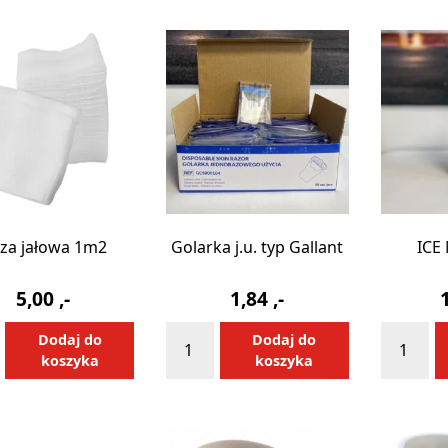
1/2m2
za jałowa 1m2
Golarka j.u. typ Gallant
ICE
5,00
,-
1,84
,-
ilość
ilość
Alternative:
Alternative:
Dodaj do
Dodaj do
Golarka
ICE
koszyka
koszyka
j.u.
MIX
typ
400
Gallant
ml