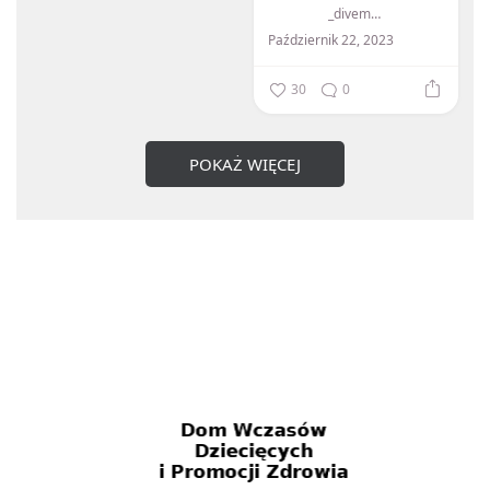
_divemed_
Październik 22, 2023
30
0
POKAŻ WIĘCEJ