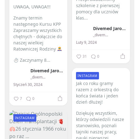
szkolenie z pierwszej
UWAGA, UWAGA!!!
pomocy dla uczniów
Znamy termin
klas...
następnego Kursu KPP
Divemed Jarosław Przybylski
Zapraszamy wszystkich
_divemed_
chętnych - dołączcie do
Luty 9, 2024
naszej wielkiej
Ratowniczej Rodziny
31
0
⏱ Zaczynamy 8...
Divemed Jarosław Przybylski
INSTAGRAM
_divemed_
Jak co roku gramy
Styczeń 30, 2024
razem z orkiestrą do
końca świata i jeden
7
0
dzień dłużej! ️
Dziękuję wszystkim,
INSTAGRAM
którzy odwiedzili nasze
stanowisko, poznali
tajniki naszej pracy,
nauki pierwszej...