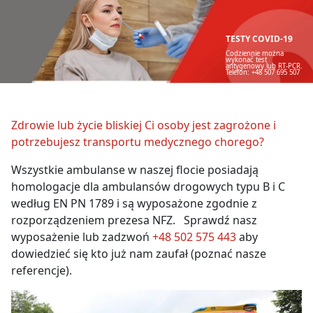
TESTY COVID-19
Codziennie można
wykonać test
antygenowy lub RT-PCR.
Telefon: +48 507 695 507
Zdrowie lub życie bliskiej Ci osoby jest zagrożone i
potrzebujesz transportu medycznego chorego?
Wszystkie ambulanse w naszej flocie posiadają
homologacje dla ambulansów drogowych typu B i C
według EN PN 1789 i są wyposażone zgodnie z
rozporządzeniem prezesa NFZ. Sprawdź nasz
wyposażenie lub zadzwoń
+48 502 575 443
aby
dowiedzieć się kto już nam zaufał (poznać nasze
referencje).