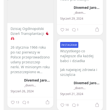
Divemed Jarosław Przybylski
_divemed_
Styczeń 29, 2024
Dzisiaj Ogólnopolski
34
1
Dzień Transplantacji
INSTAGRAM
26 stycznia 1966 roku
Wszystkiego co
po raz pierwszy w
najlepsze dla każdej
Polsce przeprowadzono
babci i dziadka ️
udany przeszczep
nerki.
W minionym roku
Jak najwięcej zdrowia i
przeszczepiono w...
szczęścia
Divemed Jarosław Przybylski
Divemed Jarosław Przybylski
_divemed_
_divemed_
Styczeń 26, 2024
Styczeń 21, 2024
13
0
18
0