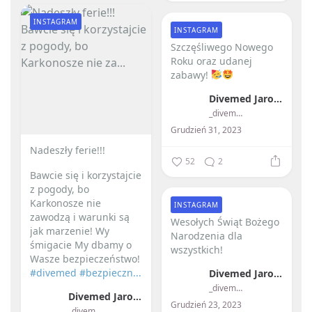
INSTAGRAM
INSTAGRAM
Szczęśliwego Nowego
Roku oraz udanej
zabawy!
Divemed Jarosław Przybylski
_divemed_
Grudzień 31, 2023
Nadeszły ferie!!! ️
52
2
Bawcie się i korzystajcie
z pogody, bo
Karkonosze nie
INSTAGRAM
zawodzą i warunki są
Wesołych Świąt Bożego
jak marzenie!
Wy
Narodzenia dla
śmigacie My dbamy o
wszystkich! ️
Wasze bezpieczeństwo!
#divemed
#bezpieczn...
Divemed Jarosław Przybylski
_divemed_
Divemed Jarosław Przybylski
Grudzień 23, 2023
_divemed_