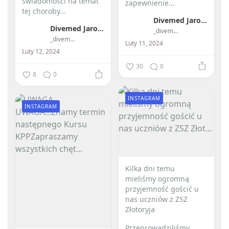
świadomości na temat
zapewnienie...
tej choroby...
Divemed Jarosław Przybylski
Divemed Jarosław Przybylski
_divemed_
_divemed_
Luty 11, 2024
Luty 12, 2024
30
0
8
0
INSTAGRAM
INSTAGRAM
Kilka dni temu
mieliśmy ogromną
przyjemność gościć u
nas uczniów z ZSZ
Złotoryja
Przeprowadziliśmy