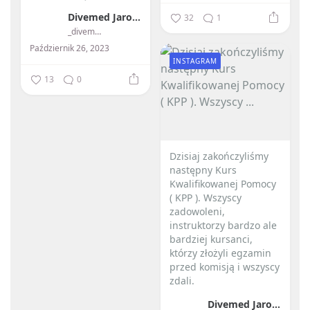
przeszczepów...
Divemed Jarosław Przybylski
32
1
_divemed_
Październik 26, 2023
INSTAGRAM
13
0
Dzisiaj zakończyliśmy
następny Kurs
Kwalifikowanej Pomocy
( KPP ). Wszyscy
zadowoleni,
instruktorzy bardzo ale
bardziej kursanci,
którzy złożyli egzamin
przed komisją i wszyscy
zdali.
Divemed Jarosław Przybylski
...