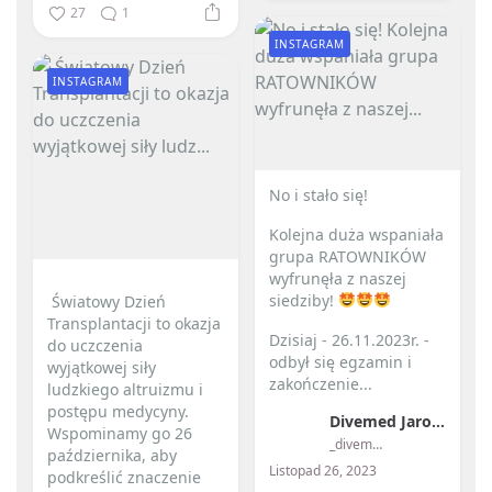
27
1
INSTAGRAM
INSTAGRAM
No i stało się! ️
Kolejna duża wspaniała
grupa RATOWNIKÓW
wyfrunęła z naszej
siedziby!
️ Światowy Dzień
Transplantacji to okazja
Dzisiaj - 26.11.2023r. -
do uczczenia
odbył się egzamin i
wyjątkowej siły
zakończenie...
ludzkiego altruizmu i
postępu medycyny. ️
Divemed Jarosław Przybylski
Wspominamy go 26
_divemed_
października, aby
Listopad 26, 2023
podkreślić znaczenie