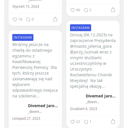
Styczeń 15, 2024
46
2
18
0
INSTAGRAM
Dzisiaj (06.12.2023) na
INSTAGRAM
zaproszenie Prezydenta
Wróćmy jeszcze na
@miasto_jelenia_gora
chwilę do ostatniego
@jerzy_luzniak wraz z
egzaminu z
innymi służbami
Kwalifikowanej
uczestniczyliśmy w
Pierweszej Pomocy ️ Dla
Uroczystym
tych, którzy jeszcze
Rozświetleniu Choinki
zastanawiają się nad
Miejskiej! ️ Na tak
wyborem
specjalną okazję...
odpowiedniego miejsca
na szkolenie...
Divemed Jarosław Przybylski
_divemed_
Divemed Jarosław Przybylski
Grudzień 6, 2023
_divemed_
Listopad 27, 2023
22
1