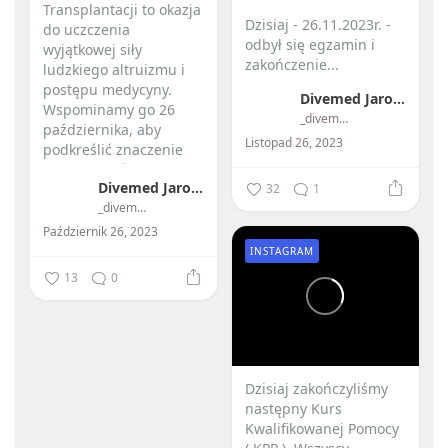
Transplantacji to okazja
Dzisiaj - 26.11.2023r. -
do uczczenia
odbył się egzamin i
wyjątkowej siły
zakończenie...
ludzkiego altruizmu i
postępu medycyny. ️
Divemed Jarosław Przybylski
Wspominamy go 26
_divemed_
października, aby
Listopad 26, 2023
podkreślić znaczenie
przeszczepów...
Divemed Jarosław Przybylski
32
1
_divemed_
Październik 26, 2023
INSTAGRAM
13
0
Dzisiaj zakończyliśmy
następny Kurs
Kwalifikowanej Pomocy