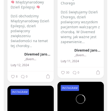
Międzynarodowy
Chorego
Dzień Epilepsji
Dziś świętujemy Dzień
Dziś obchodzimy
Chorego, dzień
Międzynarodowy Dzień
poświęcony wszystkim
Epilepsji, dzień
pacjentom walczącym z
poświęcony
chorobą. W Divemed
zwiększeniu
wiemy, jak ważne jest
świadomości na temat
zapewnienie...
tej choroby...
Divemed Jarosław Przybylski
Divemed Jarosław Przybylski
_divemed_
_divemed_
Luty 11, 2024
Luty 12, 2024
30
0
8
0
INSTAGRAM
INSTAGRAM