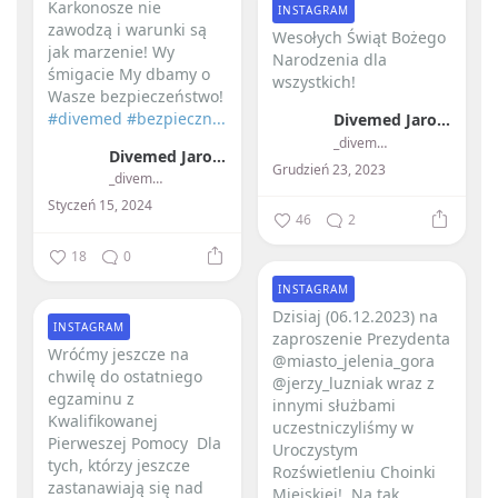
Karkonosze nie
INSTAGRAM
zawodzą i warunki są
Wesołych Świąt Bożego
jak marzenie!
Wy
Narodzenia dla
śmigacie My dbamy o
wszystkich! ️
Wasze bezpieczeństwo!
#divemed
#bezpieczn...
Divemed Jarosław Przybylski
_divemed_
Divemed Jarosław Przybylski
Grudzień 23, 2023
_divemed_
Styczeń 15, 2024
46
2
18
0
INSTAGRAM
Dzisiaj (06.12.2023) na
INSTAGRAM
zaproszenie Prezydenta
Wróćmy jeszcze na
@miasto_jelenia_gora
chwilę do ostatniego
@jerzy_luzniak wraz z
egzaminu z
innymi służbami
Kwalifikowanej
uczestniczyliśmy w
Pierweszej Pomocy ️ Dla
Uroczystym
tych, którzy jeszcze
Rozświetleniu Choinki
zastanawiają się nad
Miejskiej! ️ Na tak