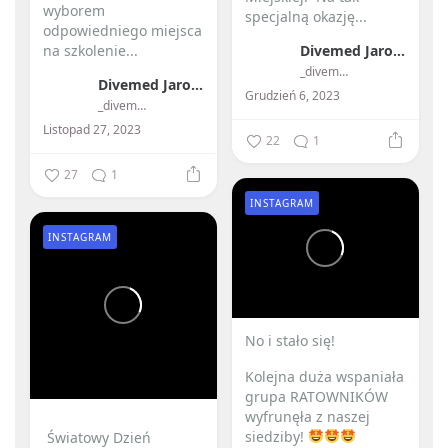
wyborem
specjalną okazję...
odpowiedniego miejsca
na szkolenie...
Divemed Jarosław Przybylski
_divemed_
Divemed Jarosław Przybylski
Grudzień 6, 2023
_divemed_
Listopad 27, 2023
22
1
27
1
INSTAGRAM
INSTAGRAM
No i stało się! ️
Kolejna duża wspaniała
grupa RATOWNIKÓW
wyfrunęła z naszej
siedziby!
️ Światowy Dzień