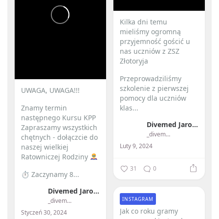
Kilka dni temu
mieliśmy ogromną
przyjemność gościć u
nas uczniów z ZSZ
Złotoryja
Przeprowadziliśmy
szkolenie z pierwszej
UWAGA, UWAGA!!!
pomocy dla uczniów
Znamy termin
klas...
następnego Kursu KPP
Divemed Jarosław Przybylski
Zapraszamy wszystkich
_divemed_
chętnych - dołączcie do
Luty 9, 2024
naszej wielkiej
Ratowniczej Rodziny
31
0
⏱ Zaczynamy 8...
Divemed Jarosław Przybylski
INSTAGRAM
_divemed_
Jak co roku gramy
Styczeń 30, 2024