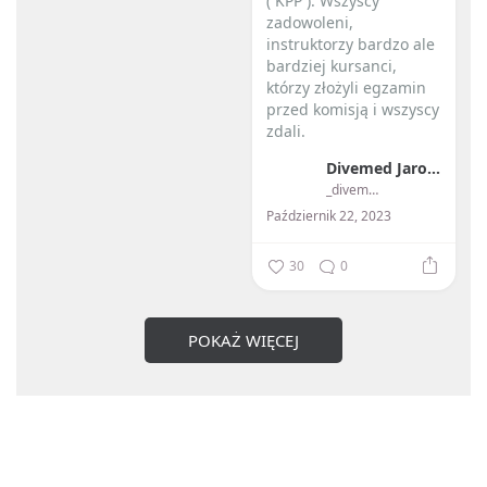
( KPP ). Wszyscy
zadowoleni,
instruktorzy bardzo ale
bardziej kursanci,
którzy złożyli egzamin
przed komisją i wszyscy
zdali.
Divemed Jarosław Przybylski
...
_divemed_
Październik 22, 2023
30
0
POKAŻ WIĘCEJ