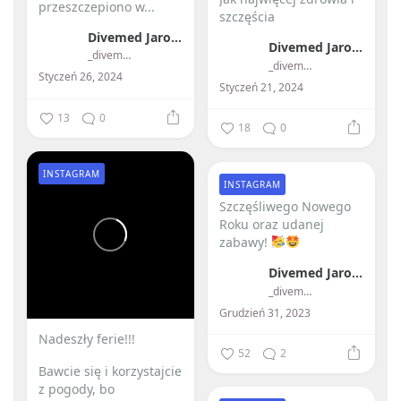
przeszczepiono w...
szczęścia
Divemed Jarosław Przybylski
Divemed Jarosław Przybylski
_divemed_
_divemed_
Styczeń 26, 2024
Styczeń 21, 2024
13
0
18
0
INSTAGRAM
INSTAGRAM
Szczęśliwego Nowego
Roku oraz udanej
zabawy!
Divemed Jarosław Przybylski
_divemed_
Grudzień 31, 2023
Nadeszły ferie!!! ️
52
2
Bawcie się i korzystajcie
z pogody, bo