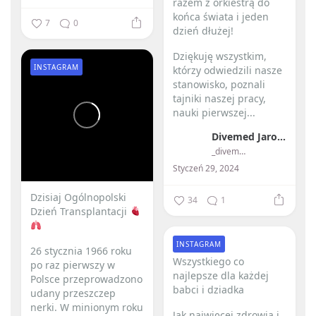
razem z orkiestrą do
końca świata i jeden
7
0
dzień dłużej! ️
Dziękuję wszystkim,
INSTAGRAM
którzy odwiedzili nasze
stanowisko, poznali
tajniki naszej pracy,
nauki pierwszej...
Divemed Jarosław Przybylski
_divemed_
Styczeń 29, 2024
Dzisiaj Ogólnopolski
34
1
Dzień Transplantacji
INSTAGRAM
26 stycznia 1966 roku
Wszystkiego co
po raz pierwszy w
najlepsze dla każdej
Polsce przeprowadzono
babci i dziadka ️
udany przeszczep
nerki.
W minionym roku
Jak najwięcej zdrowia i