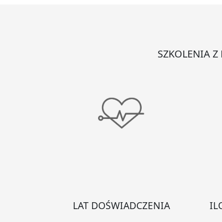
al
dźw
św.
SZKOLENIA Z
LAT DOŚWIADCZENIA
IL