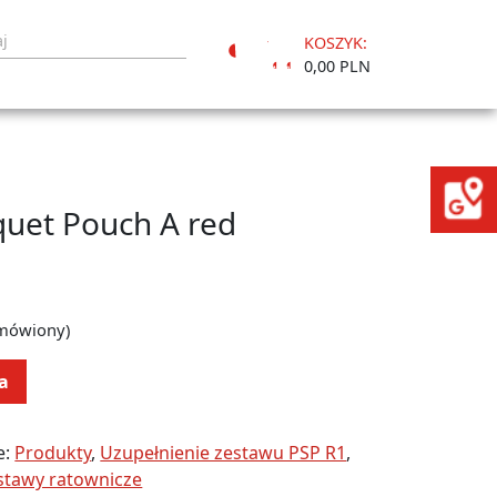
KOSZYK:
Moje
0,00 PLN
konto
quet Pouch A red
amówiony)
a
e:
Produkty
,
Uzupełnienie zestawu PSP R1
,
stawy ratownicze