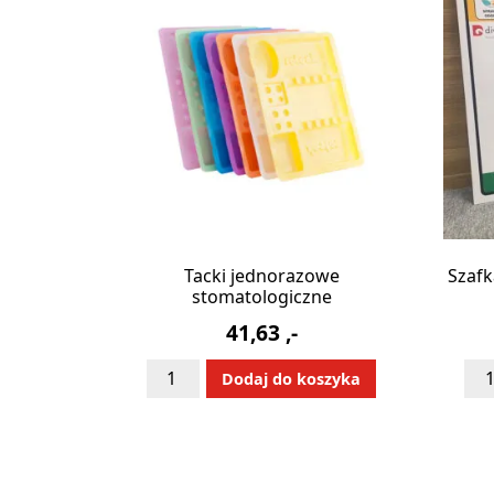
Tacki jednorazowe
Szaf
stomatologiczne
41,63
,-
ilość
iloś
Alternative:
Dodaj do koszyka
Tacki
Sza
jednorazowe
we
stomatologiczne
me
z