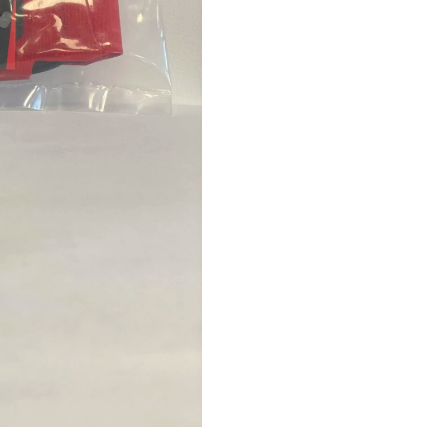
Pouch
A
red