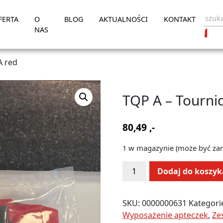
FERTA
O
BLOG
AKTUALNOŚCI
KONTAKT
NAS
A red
TQP A – Tourni
80,49
,-
1 w magazynie (może być z
ilość
Alternative:
Dodaj do koszyk
TQP
A
-
SKU:
0000000631
Kategori
Tourniquet
Wyposażenie apteczek
,
Ze