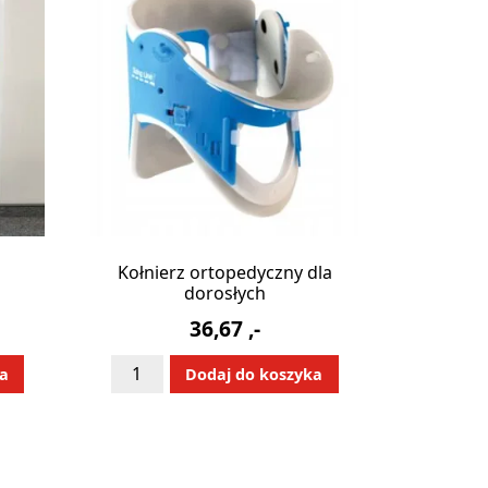
Kołnierz ortopedyczny dla
dorosłych
36,67
,-
ilość
:
Alternative:
ka
Dodaj do koszyka
Kołnierz
ortopedyczny
dla
dorosłych