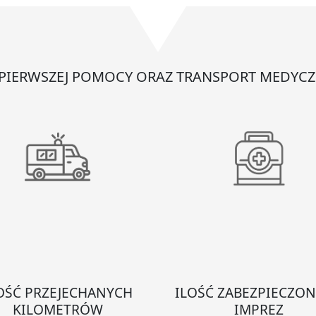
armem
-
 PIERWSZEJ POMOCY ORAZ TRANSPORT MEDYCZ
OŚĆ PRZEJECHANYCH
ILOŚĆ ZABEZPIECZO
KILOMETRÓW
IMPREZ