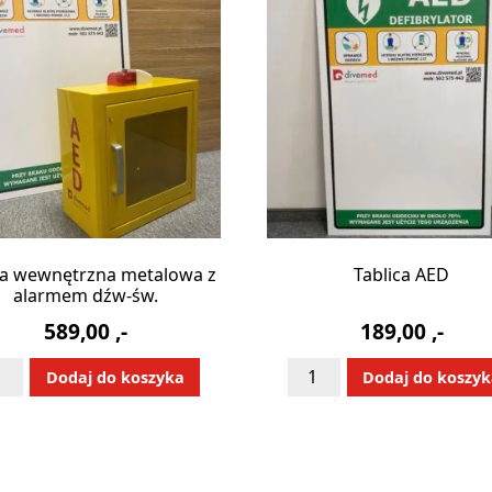
ka wewnętrzna metalowa z
Tablica AED
alarmem dźw-św.
589,00
,-
189,00
,-
ć
ilość
Alternative:
Alternative
Dodaj do koszyka
Dodaj do koszy
fka
Tablica
wnętrzna
AED
talowa