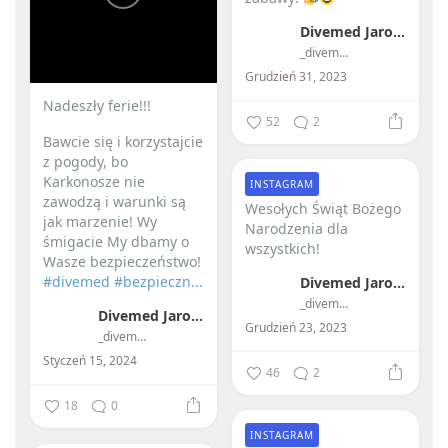
Divemed Jarosław Przybylski
_divemed_
Grudzień 31, 2023
Nadeszły ferie!!! ️
52
2
Bawcie się i korzystajcie
z pogody, bo
Karkonosze nie
INSTAGRAM
zawodzą i warunki są
Wesołych Świąt Bożego
jak marzenie!
Wy
Narodzenia dla
śmigacie My dbamy o
wszystkich! ️
Wasze bezpieczeństwo!
#divemed
#bezpieczn...
Divemed Jarosław Przybylski
_divemed_
Divemed Jarosław Przybylski
Grudzień 23, 2023
_divemed_
Styczeń 15, 2024
46
2
18
0
INSTAGRAM