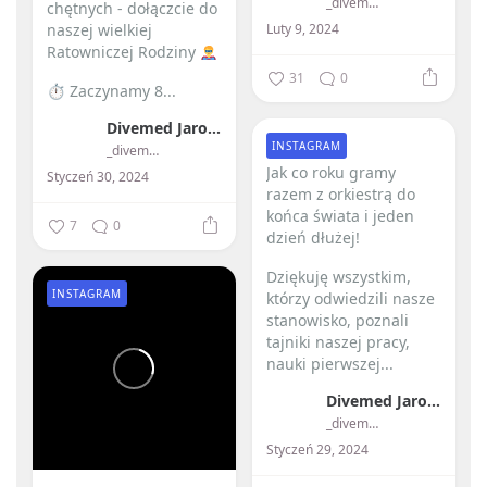
_divemed_
chętnych - dołączcie do
Luty 9, 2024
naszej wielkiej
Ratowniczej Rodziny
31
0
⏱ Zaczynamy 8...
Divemed Jarosław Przybylski
INSTAGRAM
_divemed_
Jak co roku gramy
Styczeń 30, 2024
razem z orkiestrą do
końca świata i jeden
7
0
dzień dłużej! ️
Dziękuję wszystkim,
INSTAGRAM
którzy odwiedzili nasze
stanowisko, poznali
tajniki naszej pracy,
nauki pierwszej...
Divemed Jarosław Przybylski
_divemed_
Styczeń 29, 2024