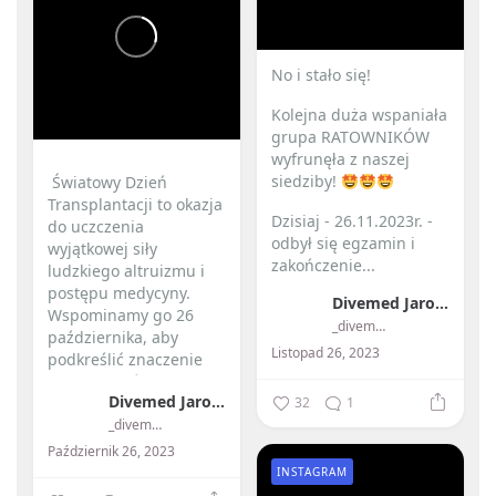
No i stało się! ️
Kolejna duża wspaniała
grupa RATOWNIKÓW
wyfrunęła z naszej
siedziby!
️ Światowy Dzień
Transplantacji to okazja
Dzisiaj - 26.11.2023r. -
do uczczenia
odbył się egzamin i
wyjątkowej siły
zakończenie...
ludzkiego altruizmu i
postępu medycyny. ️
Divemed Jarosław Przybylski
Wspominamy go 26
_divemed_
października, aby
Listopad 26, 2023
podkreślić znaczenie
przeszczepów...
Divemed Jarosław Przybylski
32
1
_divemed_
Październik 26, 2023
INSTAGRAM