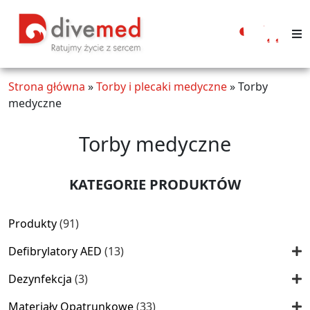
Moje
konto
Strona główna
»
Torby i plecaki medyczne
»
Torby
medyczne
Torby medyczne
KATEGORIE PRODUKTÓW
91
Produkty
91
produktów
13
Defibrylatory AED
13
produktów
3
Dezynfekcja
3
produkty
33
Materiały Opatrunkowe
33