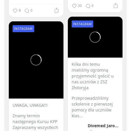
30
0
8
0
INSTAGRAM
INSTAGRAM
Kilka dni temu
mieliśmy ogromną
przyjemność gościć u
nas uczniów z ZSZ
Złotoryja
Przeprowadziliśmy
szkolenie z pierwszej
UWAGA, UWAGA!!!
pomocy dla uczniów
Znamy termin
klas...
następnego Kursu KPP
Divemed Jarosław Przybylski
Zapraszamy wszystkich