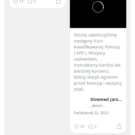
13
0
Dzisiaj zakończyliśmy
następny Kurs
Kwalifikowanej Pomocy
( KPP ). Wszyscy
zadowoleni,
instruktorzy bardzo ale
bardziej kursanci,
którzy złożyli egzamin
przed komisją i wszyscy
zdali.
Divemed Jarosław Przybylski
...
_divemed_
Październik 22, 2023
30
0