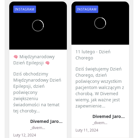
INSTAGRAM
INSTAGRAM
11 lutego - Dzień
Międzynarodowy
Chorego
Dzień Epilepsji
Dziś świętujemy Dzień
Dziś obchodzimy
Chorego, dzień
Międzynarodowy Dzień
poświęcony wszystkim
Epilepsji, dzień
pacjentom walczącym z
poświęcony
chorobą. W Divemed
zwiększeniu
wiemy, jak ważne jest
świadomości na temat
zapewnienie...
tej choroby...
Divemed Jarosław Przybylski
Divemed Jarosław Przybylski
_divemed_
_divemed_
Luty 11, 2024
Luty 12, 2024