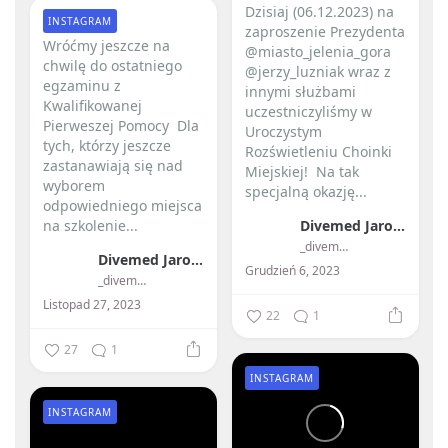
Dzisiaj (06.12.2023) na
INSTAGRAM
zaproszenie Prezydenta
Wróćmy jeszcze na
@miasto_jelenia_gora
chwilę do ostatniego
@jerzy_luzniak wraz z
egzaminu z
innymi służbami
Kwalifikowanej
uczestniczyliśmy w
Pierweszej Pomocy ️ Dla
Uroczystym
tych, którzy jeszcze
Rozświetleniu Choinki
zastanawiają się nad
Miejskiej! ️ Na tak
wyborem
specjalną okazję...
odpowiedniego miejsca
na szkolenie...
Divemed Jarosław Przybylski
_divemed_
Divemed Jarosław Przybylski
Grudzień 6, 2023
_divemed_
Listopad 27, 2023
22
1
27
1
INSTAGRAM
INSTAGRAM