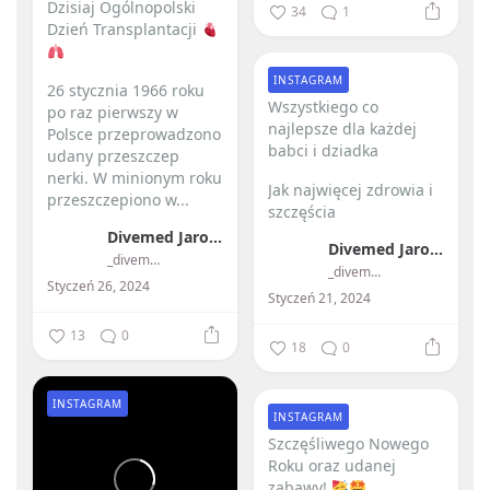
Dzisiaj Ogólnopolski
34
1
Dzień Transplantacji
INSTAGRAM
26 stycznia 1966 roku
Wszystkiego co
po raz pierwszy w
najlepsze dla każdej
Polsce przeprowadzono
babci i dziadka ️
udany przeszczep
nerki.
W minionym roku
Jak najwięcej zdrowia i
przeszczepiono w...
szczęścia
Divemed Jarosław Przybylski
Divemed Jarosław Przybylski
_divemed_
_divemed_
Styczeń 26, 2024
Styczeń 21, 2024
13
0
18
0
INSTAGRAM
INSTAGRAM
Szczęśliwego Nowego
Roku oraz udanej
zabawy!