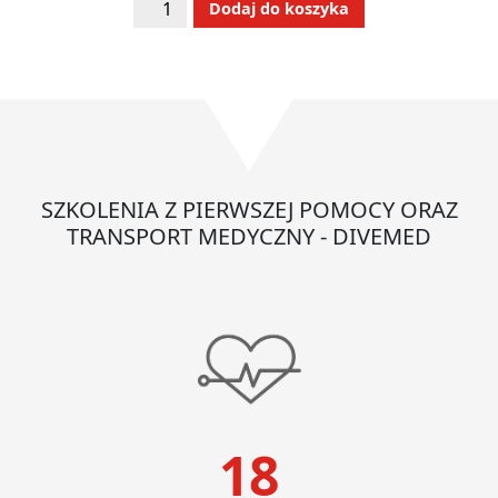
ilość
Alternative:
Dodaj do koszyka
Zestaw
ratowniczy
OSP
R1
w
torbie
SZKOLENIA Z PIERWSZEJ POMOCY ORAZ
TRANSPORT MEDYCZNY - DIVEMED
18