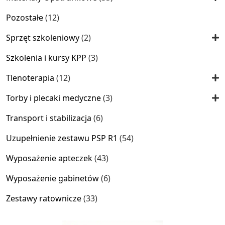
produkty
12
Pozostałe
12
produktów
2
Sprzęt szkoleniowy
2
produkty
3
Szkolenia i kursy KPP
3
produkty
12
Tlenoterapia
12
produktów
3
Torby i plecaki medyczne
3
produkty
6
Transport i stabilizacja
6
produktów
54
Uzupełnienie zestawu PSP R1
54
produkty
43
Wyposażenie apteczek
43
produkty
6
Wyposażenie gabinetów
6
produktów
33
Zestawy ratownicze
33
produkty