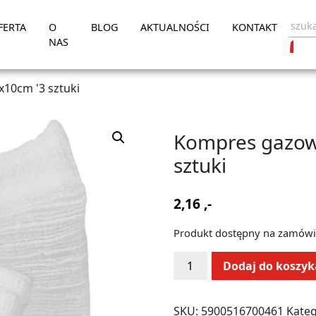
FERTA
O
BLOG
AKTUALNOŚCI
KONTAKT
NAS
10cm '3 sztuki
Kompres gazow
sztuki
2,16
,-
Produkt dostępny na zamówi
ilość
Alternative:
Dodaj do koszyk
Kompres
gazowy
jałowy
SKU:
5900516700461
Kateg