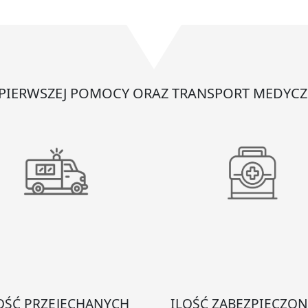
eczka
D
 PIERWSZEJ POMOCY ORAZ TRANSPORT MEDYCZ
OŚĆ PRZEJECHANYCH
ILOŚĆ ZABEZPIECZO