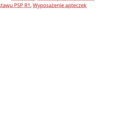
stawu PSP R1
,
Wyposażenie apteczek