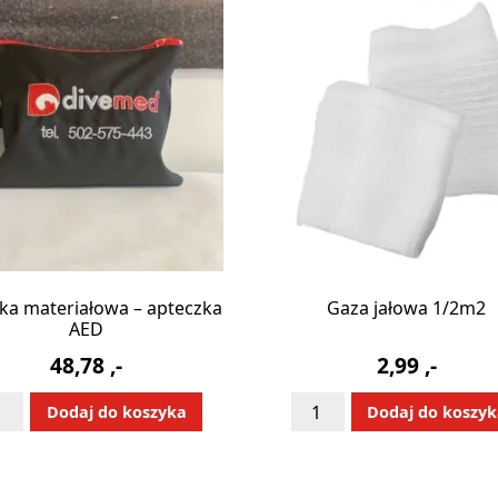
ka materiałowa – apteczka
Gaza jałowa 1/2m2
AED
48,78
,-
2,99
,-
ć
ilość
Alternative:
Alternative
Dodaj do koszyka
Dodaj do koszy
ebka
Gaza
eriałowa
jałowa
1/2m2