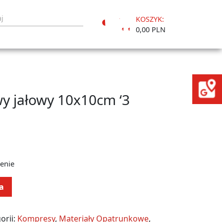
KOSZYK:
Moje
0,00 PLN
konto
y jałowy 10x10cm ‘3
enie
a
orii:
Kompresy
,
Materiały Opatrunkowe
,