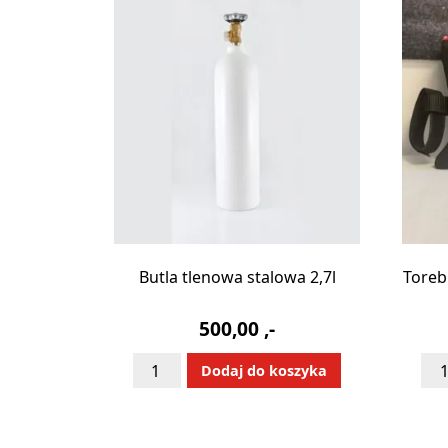
Butla tlenowa stalowa 2,7l
Toreb
500,00
,-
ilość
iloś
Alternative:
Dodaj do koszyka
Butla
Tor
tlenowa
mat
stalowa
-