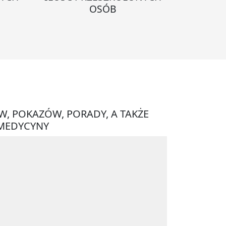
OSÓB
W, POKAZÓW, PORADY, A TAKŻE
 MEDYCYNY