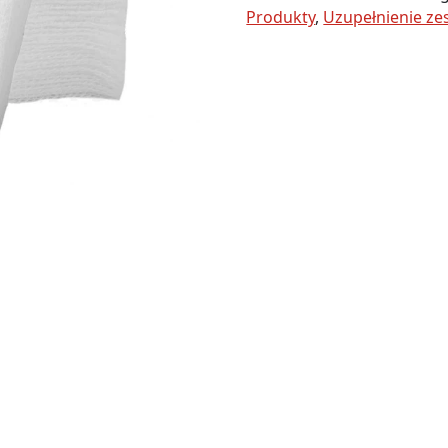
10x10cm
Produkty
,
Uzupełnienie ze
'3
sztuki