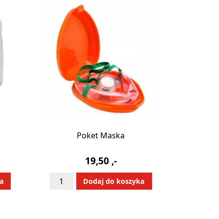
Poket Maska
19,50
,-
ilość
:
Alternative:
ka
Dodaj do koszyka
Poket
Maska