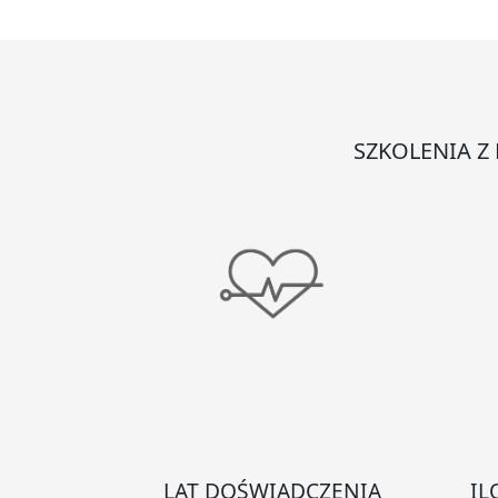
2,7l
apt
AE
SZKOLENIA Z
LAT DOŚWIADCZENIA
IL