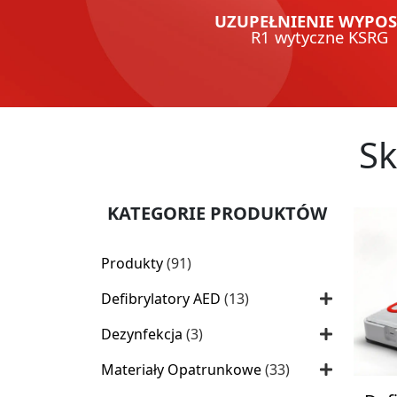
UZUPEŁNIENIE WYPO
R1 wytyczne KSRG
Sk
KATEGORIE PRODUKTÓW
91
Produkty
91
produktów
13
Defibrylatory AED
13
produktów
3
Dezynfekcja
3
produkty
33
Materiały Opatrunkowe
33
produkty