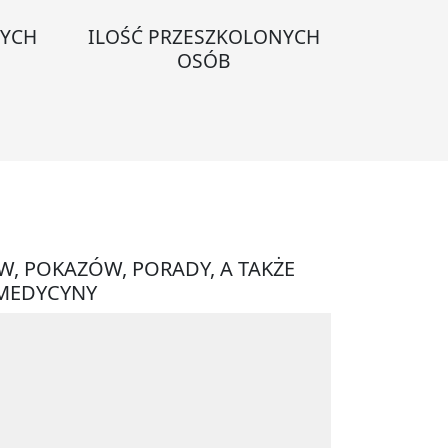
NYCH
ILOŚĆ PRZESZKOLONYCH
OSÓB
W, POKAZÓW, PORADY, A TAKŻE
 MEDYCYNY