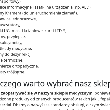
nsportowy),
lice informacyjne i szafki na urządzenia (np. AED),
ny Kramera (do unieruchomienia złamań),
awice jednorazowe,
uscytatory,
ki UG, maski krtaniowe, rurki LTD-S,
my, przylepce,
soksymetry,
dkłady medyczne,
ny do dezynfekcji,
e termiczne,
nierze ortopedyczne,
sty trójkątne.
czego warto wybrać nasz skl
 zaopatrywać się w naszym sklepie medycznym
, poniewa
dzone produkty od znanych producentów takich jak Lifepa
aerdal. Dbamy o najwyższe standardy obsługi, o czym świa