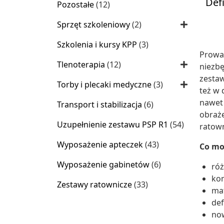
Def
12
Pozostałe
12
produktów
2
Sprzęt szkoleniowy
2
produkty
3
Szkolenia i kursy KPP
3
Prowa
produkty
12
Tlenoterapia
12
niezbę
produktów
zesta
3
Torby i plecaki medyczne
3
też w
produkty
nawet 
6
Transport i stabilizacja
6
obraże
produktów
54
Uzupełnienie zestawu PSP R1
54
ratow
produkty
43
Wyposażenie apteczek
43
Co mo
produkty
6
Wyposażenie gabinetów
6
róż
produktów
ko
33
Zestawy ratownicze
33
mat
produkty
def
now