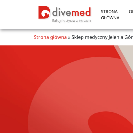
STRONA
O
GŁÓWNA
Strona główna
»
Sklep medyczny Jelenia Gó