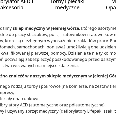
ibrylator AED i
Torby i plecaki
M
akcesoria
medyczne
Opa
dzimy
sklep medyczny w Jeleniej Górze
, którego asortym
dne do pracy strażaków, policji, ratowników i ratownikó
wy, które są niezbędnym wyposażeniem zakładów pracy. P
 domach, samochodach, ponieważ umożliwiają one udzielen
kwalifikowanej pierwszej pomocy. Działania te nie tylko m
ń pozwalają zabezpieczyć poszkodowanego przed dalszymi 
nictwa wezwanych na miejsce zdarzenia.
żna znaleźć w naszym sklepie medycznym w Jeleniej Gó
nego rodzaju torby i pokrowce (na kołnierze, na zestaw tle
mpresy,
eriały opatrunkowe,
ibrylatory AED (automatyczne oraz półautomatyczne),
y i używany sprzęt medyczny (defibrylatory Lifepak, ssaki