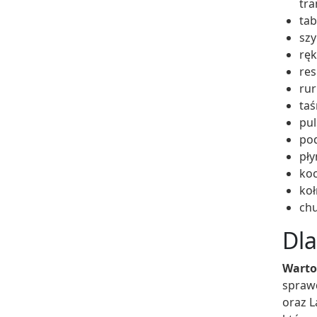
tra
tab
szy
ręk
res
rur
taś
pul
po
pły
koc
koł
chu
Dla
Warto
spraw
oraz L