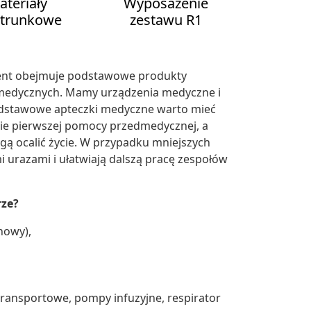
ateriały
Wyposażenie
trunkowe
zestawu R1
ent obejmuje podstawowe produkty
w medycznych. Mamy urządzenia medyczne i
odstawowe apteczki medyczne warto mieć
ie pierwszej pomocy przedmedycznej, a
ogą ocalić życie. W przypadku mniejszych
urazami i ułatwiają dalszą pracę zespołów
rze?
nowy),
 transportowe, pompy infuzyjne, respirator