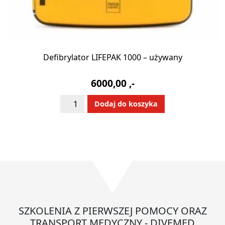
Defibrylator LIFEPAK 1000 – używany
6000,00
,-
ilość
Alternative:
Dodaj do koszyka
Defibrylator
LIFEPAK
1000
-
używany
SZKOLENIA Z PIERWSZEJ POMOCY ORAZ
TRANSPORT MEDYCZNY - DIVEMED