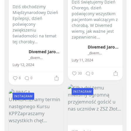
Dziś świętujemy Dzień
Dziś obchodzimy
Chorego, dzień
Międzynarodowy Dzień
poświęcony wszystkim
Epilepsji, dzień
pacjentom walczącym z
poświęcony
chorobą. W Divemed
zwiększeniu
wiemy, jak ważne jest
świadomości na temat
zapewnienie...
tej choroby...
Divemed Jarosław Przybylski
Divemed Jarosław Przybylski
_divemed_
_divemed_
Luty 11, 2024
Luty 12, 2024
30
0
8
0
INSTAGRAM
INSTAGRAM