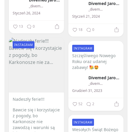
Divemed Jarosław Przybylski
_divemed_
_divemed_
Styczeń 26, 2024
Styczeń 21, 2024
13
0
18
0
INSTAGRAM
INSTAGRAM
Szczęśliwego Nowego
Roku oraz udanej
zabawy!
Divemed Jarosław Przybylski
_divemed_
Grudzień 31, 2023
Nadeszły ferie!!! ️
52
2
Bawcie się i korzystajcie
z pogody, bo
Karkonosze nie
INSTAGRAM
zawodzą i warunki są
Wesołych Świąt Bożego