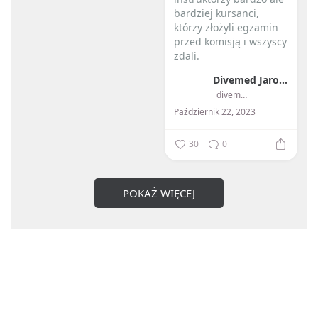
bardziej kursanci,
którzy złożyli egzamin
przed komisją i wszyscy
zdali.
Divemed Jarosław Przybylski
...
_divemed_
Październik 22, 2023
30
0
POKAŻ WIĘCEJ