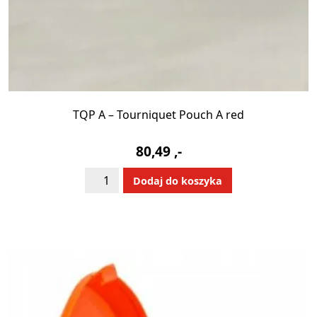
TQP A – Tourniquet Pouch A red
80,49
,-
ilość
Alternative:
Dodaj do koszyka
TQP
A
-
Tourniquet
Pouch
A
red