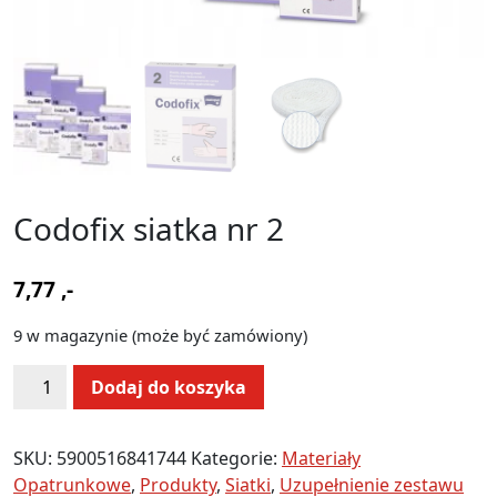
Codofix siatka nr 2
7,77
,-
9 w magazynie (może być zamówiony)
ilość
Alternative:
Dodaj do koszyka
Codofix
siatka
nr
SKU:
5900516841744
Kategorie:
Materiały
2
Opatrunkowe
,
Produkty
,
Siatki
,
Uzupełnienie zestawu