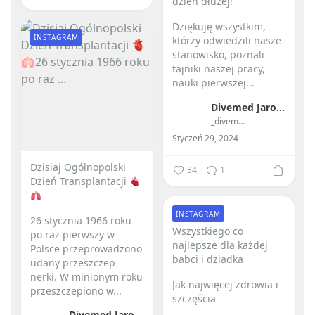
dzień dłużej! ️
Dziękuję wszystkim,
INSTAGRAM
którzy odwiedzili nasze
stanowisko, poznali
tajniki naszej pracy,
nauki pierwszej...
Divemed Jarosław Przybylski
_divemed_
Styczeń 29, 2024
Dzisiaj Ogólnopolski
34
1
Dzień Transplantacji
INSTAGRAM
26 stycznia 1966 roku
Wszystkiego co
po raz pierwszy w
najlepsze dla każdej
Polsce przeprowadzono
babci i dziadka ️
udany przeszczep
nerki.
W minionym roku
Jak najwięcej zdrowia i
przeszczepiono w...
szczęścia
Divemed Jarosław Przybylski