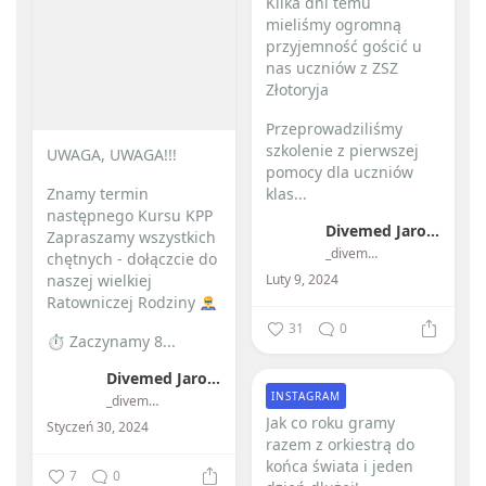
Kilka dni temu
mieliśmy ogromną
przyjemność gościć u
nas uczniów z ZSZ
Złotoryja
Przeprowadziliśmy
szkolenie z pierwszej
UWAGA, UWAGA!!!
pomocy dla uczniów
Znamy termin
klas...
następnego Kursu KPP
Divemed Jarosław Przybylski
Zapraszamy wszystkich
_divemed_
chętnych - dołączcie do
Luty 9, 2024
naszej wielkiej
Ratowniczej Rodziny
31
0
⏱ Zaczynamy 8...
Divemed Jarosław Przybylski
INSTAGRAM
_divemed_
Jak co roku gramy
Styczeń 30, 2024
razem z orkiestrą do
końca świata i jeden
7
0