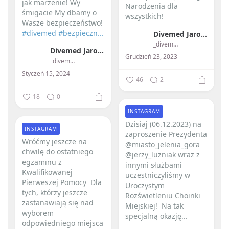
jak marzenie!
Wy
Narodzenia dla
śmigacie My dbamy o
wszystkich! ️
Wasze bezpieczeństwo!
#divemed
#bezpieczn...
Divemed Jarosław Przybylski
_divemed_
Divemed Jarosław Przybylski
Grudzień 23, 2023
_divemed_
Styczeń 15, 2024
46
2
18
0
INSTAGRAM
Dzisiaj (06.12.2023) na
INSTAGRAM
zaproszenie Prezydenta
Wróćmy jeszcze na
@miasto_jelenia_gora
chwilę do ostatniego
@jerzy_luzniak wraz z
egzaminu z
innymi służbami
Kwalifikowanej
uczestniczyliśmy w
Pierweszej Pomocy ️ Dla
Uroczystym
tych, którzy jeszcze
Rozświetleniu Choinki
zastanawiają się nad
Miejskiej! ️ Na tak
wyborem
specjalną okazję...
odpowiedniego miejsca