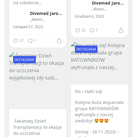
na szkolenie...
Divemed Jarosław Przybylski
_divemed_
Divemed Jarosław Przybylski
Grudzień 6, 2023
_divemed_
Listopad 27, 2023
22
1
27
1
INSTAGRAM
INSTAGRAM
No i stało się! ️
Kolejna duża wspaniała
grupa RATOWNIKÓW
wyfrunęła z naszej
siedziby!
️ Światowy Dzień
Transplantacji to okazja
Dzisiaj - 26.11.2023r. -
do uczczenia