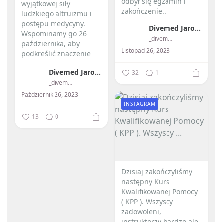
odbył się egzamin i
wyjątkowej siły
zakończenie...
ludzkiego altruizmu i
postępu medycyny. ️
Divemed Jarosław Przybylski
Wspominamy go 26
_divemed_
października, aby
Listopad 26, 2023
podkreślić znaczenie
przeszczepów...
Divemed Jarosław Przybylski
32
1
_divemed_
Październik 26, 2023
INSTAGRAM
13
0
Dzisiaj zakończyliśmy
następny Kurs
Kwalifikowanej Pomocy
( KPP ). Wszyscy
zadowoleni,
instruktorzy bardzo ale