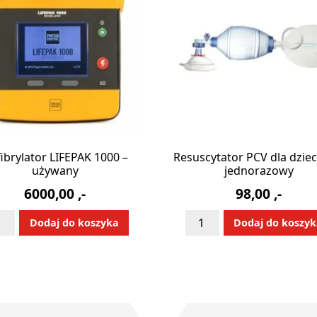
ibrylator LIFEPAK 1000 –
Resuscytator PCV dla dziec
używany
jednorazowy
6000,00
,-
98,00
,-
ć
ilość
Alternative:
Alternative
Dodaj do koszyka
Dodaj do koszy
ibrylator
Resuscytator
EPAK
PCV
0
dla
dzieci
ywany
#3