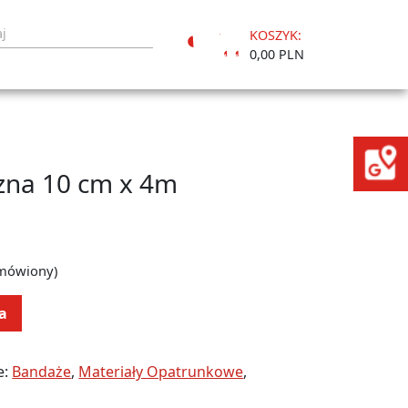
KOSZYK:
Moje
0,00 PLN
konto
zna 10 cm x 4m
amówiony)
a
e:
Bandaże
,
Materiały Opatrunkowe
,