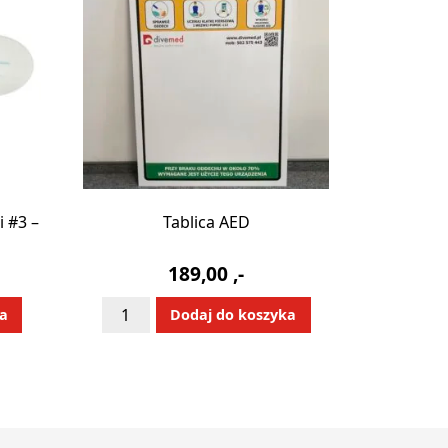
i #3 –
Tablica AED
189,00
,-
ilość
:
Alternative:
ka
Dodaj do koszyka
Tablica
AED