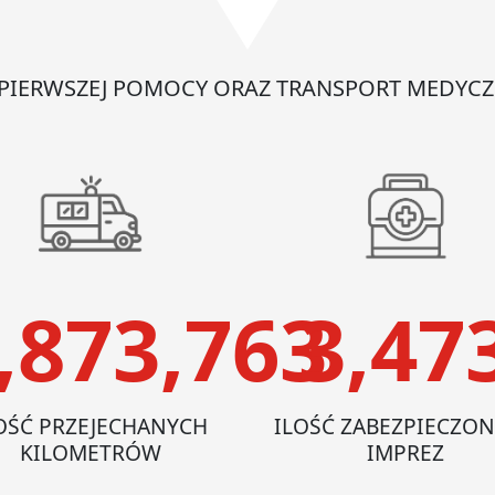
-
jednorazowy
 PIERWSZEJ POMOCY ORAZ TRANSPORT MEDYCZ
,873,763
3,47
OŚĆ PRZEJECHANYCH
ILOŚĆ ZABEZPIECZO
KILOMETRÓW
IMPREZ