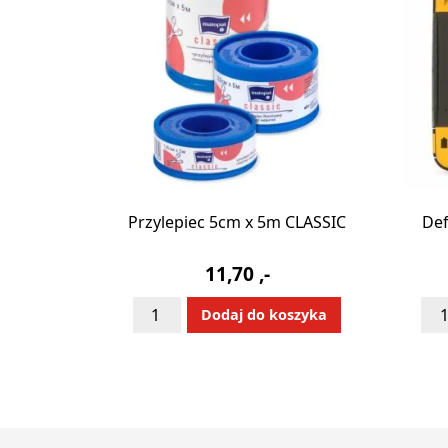
Przylepiec 5cm x 5m CLASSIC
Def
11,70
,-
ilość
iloś
Alternative:
Dodaj do koszyka
Przylepiec
Def
5cm
LIF
x
100
5m
-
CLASSIC
uż