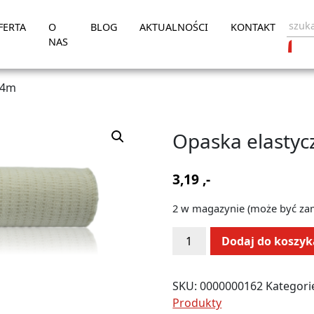
FERTA
O
BLOG
AKTUALNOŚCI
KONTAKT
NAS
 4m
Opaska elastyc
3,19
,-
2 w magazynie (może być z
ilość
Alternative:
Dodaj do koszyk
Opaska
elastyczna
10
SKU:
0000000162
Kategori
cm
Produkty