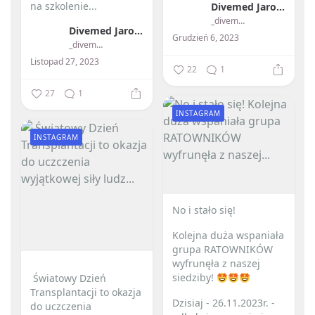
na szkolenie...
Divemed Jarosław Przybylski
_divemed_
Divemed Jarosław Przybylski
Grudzień 6, 2023
_divemed_
Listopad 27, 2023
22
1
27
1
INSTAGRAM
INSTAGRAM
No i stało się! ️
Kolejna duża wspaniała
grupa RATOWNIKÓW
wyfrunęła z naszej
siedziby!
️ Światowy Dzień
Transplantacji to okazja
Dzisiaj - 26.11.2023r. -
do uczczenia