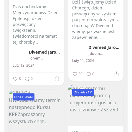
Dziś świętujemy Dzień
Dziś obchodzimy
Chorego, dzień
Międzynarodowy Dzień
poświęcony wszystkim
Epilepsji, dzień
pacjentom walczącym z
poświęcony
chorobą. W Divemed
zwiększeniu
wiemy, jak ważne jest
świadomości na temat
zapewnienie...
tej choroby...
Divemed Jarosław Przybylski
Divemed Jarosław Przybylski
_divemed_
_divemed_
Luty 11, 2024
Luty 12, 2024
30
0
8
0
INSTAGRAM
INSTAGRAM