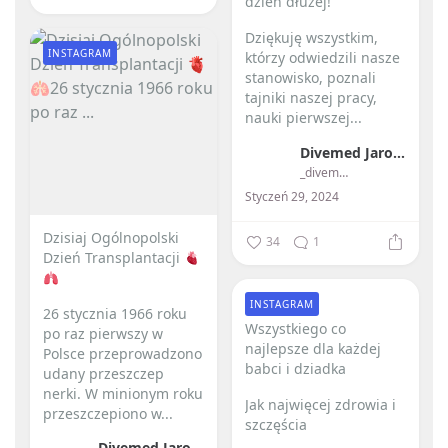
dzień dłużej! ️
Dziękuję wszystkim,
INSTAGRAM
którzy odwiedzili nasze
stanowisko, poznali
tajniki naszej pracy,
nauki pierwszej...
Divemed Jarosław Przybylski
_divemed_
Styczeń 29, 2024
Dzisiaj Ogólnopolski
34
1
Dzień Transplantacji
INSTAGRAM
26 stycznia 1966 roku
Wszystkiego co
po raz pierwszy w
najlepsze dla każdej
Polsce przeprowadzono
babci i dziadka ️
udany przeszczep
nerki.
W minionym roku
Jak najwięcej zdrowia i
przeszczepiono w...
szczęścia
Divemed Jarosław Przybylski