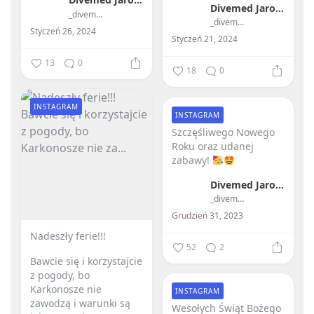
Divemed Jarosław Przybylski
_divemed_
_divemed_
Styczeń 26, 2024
Styczeń 21, 2024
13
0
18
0
INSTAGRAM
INSTAGRAM
Szczęśliwego Nowego
Roku oraz udanej
zabawy!
Divemed Jarosław Przybylski
_divemed_
Grudzień 31, 2023
Nadeszły ferie!!! ️
52
2
Bawcie się i korzystajcie
z pogody, bo
Karkonosze nie
INSTAGRAM
zawodzą i warunki są
Wesołych Świąt Bożego