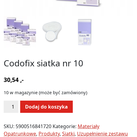
Codofix siatka nr 10
30,54
,-
10 w magazynie (może być zamówiony)
ilość
Alternative:
Dodaj do koszyka
Codofix
siatka
nr
SKU:
5900516841720
Kategorie:
Materiały
10
Opatrunkowe
,
Produkty
,
Siatki
,
Uzupełnienie zestawu