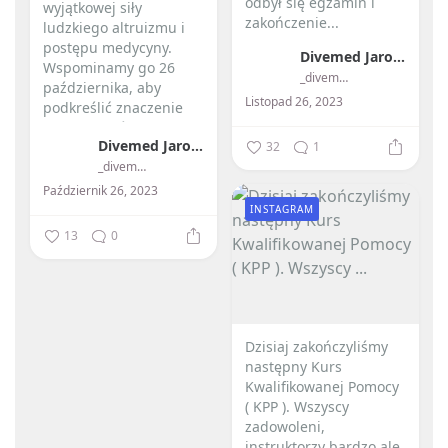
odbył się egzamin i
wyjątkowej siły
zakończenie...
ludzkiego altruizmu i
postępu medycyny. ️
Divemed Jarosław Przybylski
Wspominamy go 26
_divemed_
października, aby
Listopad 26, 2023
podkreślić znaczenie
przeszczepów...
Divemed Jarosław Przybylski
32
1
_divemed_
Październik 26, 2023
INSTAGRAM
13
0
Dzisiaj zakończyliśmy
następny Kurs
Kwalifikowanej Pomocy
( KPP ). Wszyscy
zadowoleni,
instruktorzy bardzo ale