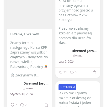
Kilka dni temu
mieliśmy ogromną
przyjemność gościć u
nas uczniów z ZSZ
Złotoryja
Przeprowadziliśmy
szkolenie z pierwszej
UWAGA, UWAGA!!!
pomocy dla uczniów
Znamy termin
klas...
następnego Kursu KPP
Divemed Jarosław Przybylski
Zapraszamy wszystkich
_divemed_
chętnych - dołączcie do
Luty 9, 2024
naszej wielkiej
Ratowniczej Rodziny
31
0
⏱ Zaczynamy 8...
Divemed Jarosław Przybylski
INSTAGRAM
_divemed_
Jak co roku gramy
Styczeń 30, 2024
razem z orkiestrą do
końca świata i jeden
7
0