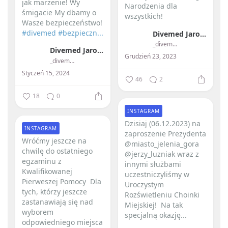
jak marzenie!
Wy
Narodzenia dla
śmigacie My dbamy o
wszystkich! ️
Wasze bezpieczeństwo!
#divemed
#bezpieczn...
Divemed Jarosław Przybylski
_divemed_
Divemed Jarosław Przybylski
Grudzień 23, 2023
_divemed_
Styczeń 15, 2024
46
2
18
0
INSTAGRAM
Dzisiaj (06.12.2023) na
INSTAGRAM
zaproszenie Prezydenta
Wróćmy jeszcze na
@miasto_jelenia_gora
chwilę do ostatniego
@jerzy_luzniak wraz z
egzaminu z
innymi służbami
Kwalifikowanej
uczestniczyliśmy w
Pierweszej Pomocy ️ Dla
Uroczystym
tych, którzy jeszcze
Rozświetleniu Choinki
zastanawiają się nad
Miejskiej! ️ Na tak
wyborem
specjalną okazję...
odpowiedniego miejsca