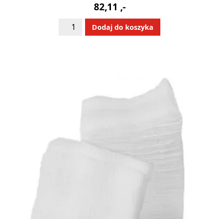
82,11
,-
ilość
Alternative:
Dodaj do koszyka
Stringi
jednorazowe