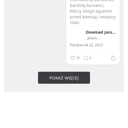
bardziej kursanci,
którzy złożyli egzamin
przed komisją i wszyscy
zdali.
Divemed Jarosław Przybylski
...
_divemed_
Październik 22, 2023
30
0
POKAŻ WIĘCEJ