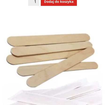
ilość
Alternative:
Dodaj do koszyka
Ręcznik
Kosmetyczny