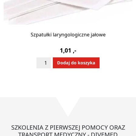
Szpatułki laryngologiczne jałowe
1,01
,-
ilość
Alternative:
Dodaj do koszyka
Szpatułki
laryngologiczne
jałowe
SZKOLENIA Z PIERWSZEJ POMOCY ORAZ
TRANSPORT MEDYCZNY - DIVEMED