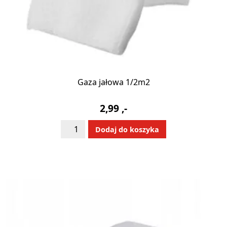
Gaza jałowa 1/2m2
2,99
,-
ilość
Alternative:
Dodaj do koszyka
Gaza
jałowa
1/2m2