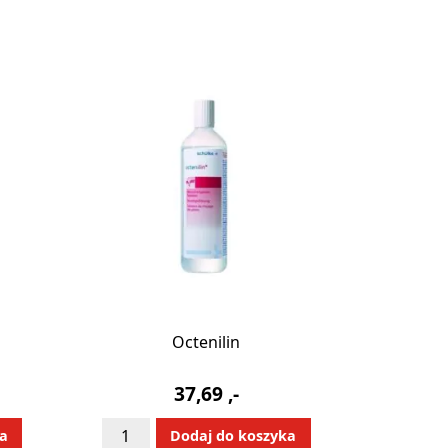
Octenilin
37,69
,-
ilość
:
Alternative:
ka
Dodaj do koszyka