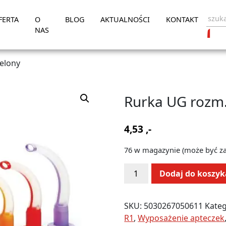
FERTA
O
BLOG
AKTUALNOŚCI
KONTAKT
NAS
elony
Rurka UG rozm.
4,53
,-
76 w magazynie (może być 
ilość
Alternative:
Dodaj do koszyk
Rurka
UG
rozm.
SKU:
5030267050611
Kateg
1
R1
,
Wyposażenie apteczek