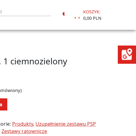
KOSZYK:
Moje
0,00 PLN
konto
 1 ciemnozielony
zamówiony)
a
orie:
Produkty
,
Uzupełnienie zestawu PSP
,
Zestawy ratownicze