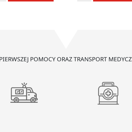
ki
AHD
norazowe
1000
matologiczne
250ml
 PIERWSZEJ POMOCY ORAZ TRANSPORT MEDYCZ