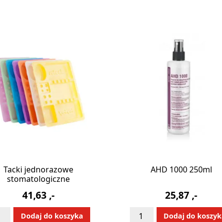
Tacki jednorazowe
AHD 1000 250ml
stomatologiczne
41,63
,-
25,87
,-
ć
ilość
Alternative:
Alternative
Dodaj do koszyka
Dodaj do koszy