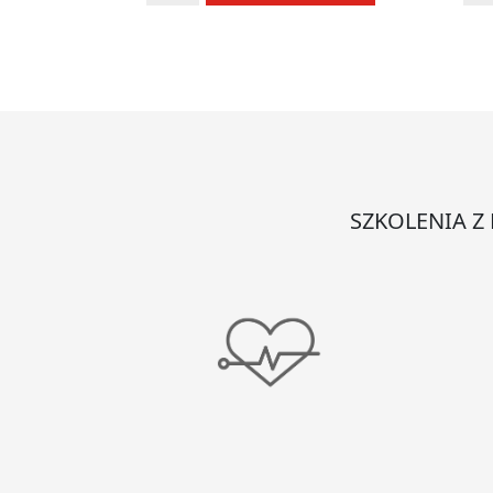
Szpatułki
Tac
laryngologiczne
jed
jałowe
sto
SZKOLENIA Z