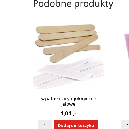
Podobne produkty
Szpatułki laryngologiczne
jałowe
1,01
,-
ilość
iloś
Alternative:
Dodaj do koszyka