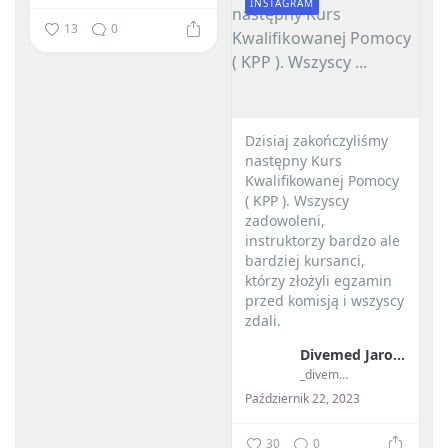
INSTAGRAM
13
0
Dzisiaj zakończyliśmy
następny Kurs
Kwalifikowanej Pomocy
( KPP ). Wszyscy
zadowoleni,
instruktorzy bardzo ale
bardziej kursanci,
którzy złożyli egzamin
przed komisją i wszyscy
zdali.
Divemed Jarosław Przybylski
...
_divemed_
Październik 22, 2023
30
0