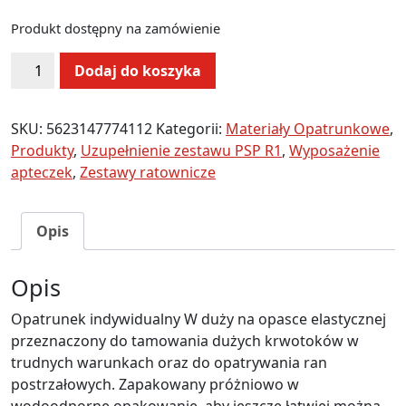
Produkt dostępny na zamówienie
ilość
Alternative:
Dodaj do koszyka
Opatrunek
indywidualny
wodoszczelny
SKU:
5623147774112
Kategorii:
Materiały Opatrunkowe
,
"W"
Produkty
,
Uzupełnienie zestawu PSP R1
,
Wyposażenie
jałowy
apteczek
,
Zestawy ratownicze
Opis
Opis
Opatrunek indywidualny W duży na opasce elastycznej
przeznaczony do tamowania dużych krwotoków w
trudnych warunkach oraz do opatrywania ran
postrzałowych. Zapakowany próżniowo w