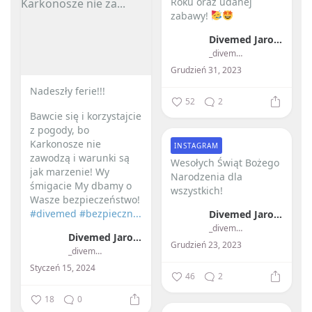
Roku oraz udanej
zabawy!
Divemed Jarosław Przybylski
_divemed_
Grudzień 31, 2023
Nadeszły ferie!!! ️
52
2
Bawcie się i korzystajcie
z pogody, bo
Karkonosze nie
INSTAGRAM
zawodzą i warunki są
Wesołych Świąt Bożego
jak marzenie!
Wy
Narodzenia dla
śmigacie My dbamy o
wszystkich! ️
Wasze bezpieczeństwo!
#divemed
#bezpieczn...
Divemed Jarosław Przybylski
_divemed_
Divemed Jarosław Przybylski
Grudzień 23, 2023
_divemed_
Styczeń 15, 2024
46
2
18
0