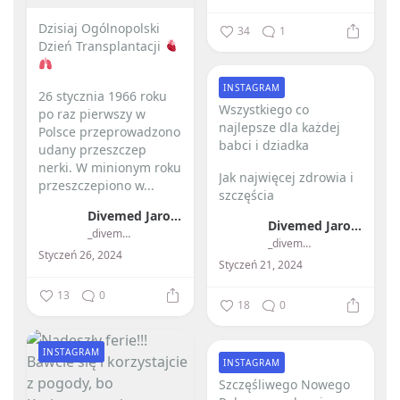
Dzisiaj Ogólnopolski
34
1
Dzień Transplantacji
INSTAGRAM
26 stycznia 1966 roku
Wszystkiego co
po raz pierwszy w
najlepsze dla każdej
Polsce przeprowadzono
babci i dziadka ️
udany przeszczep
nerki.
W minionym roku
Jak najwięcej zdrowia i
przeszczepiono w...
szczęścia
Divemed Jarosław Przybylski
Divemed Jarosław Przybylski
_divemed_
_divemed_
Styczeń 26, 2024
Styczeń 21, 2024
13
0
18
0
INSTAGRAM
INSTAGRAM
Szczęśliwego Nowego