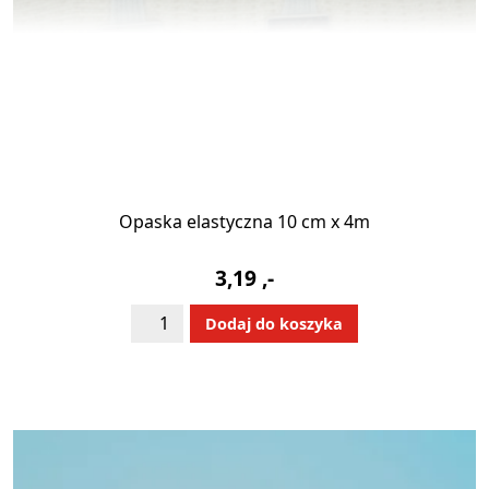
Opaska elastyczna 10 cm x 4m
3,19
,-
ilość
Alternative:
Dodaj do koszyka
Opaska
elastyczna
10
cm
x
4m