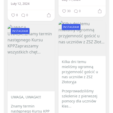
Luty 12, 2024
30
0
8
0
INSTAGRAM
INSTAGRAM
Kilka dni temu
mieliśmy ogromną
przyjemność gościć u
nas uczniów z ZSZ
Złotoryja
Przeprowadziliśmy
szkolenie z pierwszej
UWAGA, UWAGA!!!
pomocy dla uczniów
Znamy termin
klas...
następnego Kursu KPP