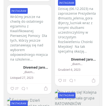
INSTAGRAM
Dzisiaj (06.12.2023) na
INSTAGRAM
zaproszenie Prezydenta
Wróćmy jeszcze na
@miasto_jelenia_gora
chwilę do ostatniego
@jerzy_luzniak wraz z
egzaminu z
innymi służbami
Kwalifikowanej
uczestniczyliśmy w
Pierweszej Pomocy ️ Dla
Uroczystym
tych, którzy jeszcze
Rozświetleniu Choinki
zastanawiają się nad
Miejskiej! ️ Na tak
wyborem
specjalną okazję...
odpowiedniego miejsca
na szkolenie...
Divemed Jarosław Przybylski
_divemed_
Divemed Jarosław Przybylski
Grudzień 6, 2023
_divemed_
Listopad 27, 2023
22
1
27
1
INSTAGRAM
INSTAGRAM