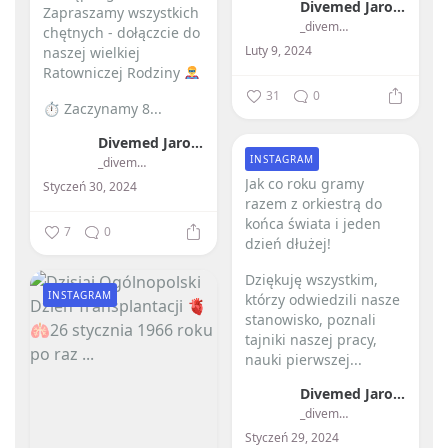
Divemed Jarosław Przybylski
Zapraszamy wszystkich
_divemed_
chętnych - dołączcie do
Luty 9, 2024
naszej wielkiej
Ratowniczej Rodziny
31
0
⏱ Zaczynamy 8...
Divemed Jarosław Przybylski
INSTAGRAM
_divemed_
Jak co roku gramy
Styczeń 30, 2024
razem z orkiestrą do
końca świata i jeden
7
0
dzień dłużej! ️
Dziękuję wszystkim,
INSTAGRAM
którzy odwiedzili nasze
stanowisko, poznali
tajniki naszej pracy,
nauki pierwszej...
Divemed Jarosław Przybylski
_divemed_
Styczeń 29, 2024