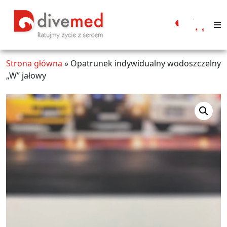
Moje
konto
Strona główna
»
Opatrunek indywidualny wodoszczelny
„W” jałowy