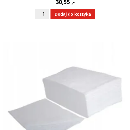
30,55
,-
ilość
Alternative:
Dodaj do koszyka
Okleina
do
wenflonów