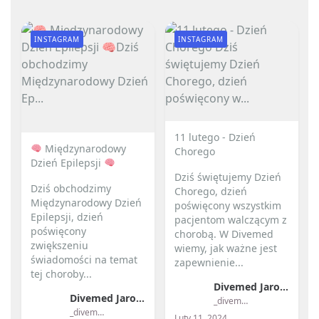
INSTAGRAM
INSTAGRAM
11 lutego - Dzień
Międzynarodowy
Chorego
Dzień Epilepsji
Dziś świętujemy Dzień
Dziś obchodzimy
Chorego, dzień
Międzynarodowy Dzień
poświęcony wszystkim
Epilepsji, dzień
pacjentom walczącym z
poświęcony
chorobą. W Divemed
zwiększeniu
wiemy, jak ważne jest
świadomości na temat
zapewnienie...
tej choroby...
Divemed Jarosław Przybylski
Divemed Jarosław Przybylski
_divemed_
_divemed_
Luty 11, 2024