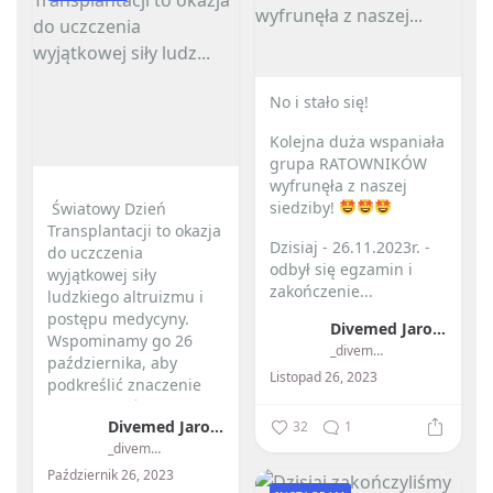
No i stało się! ️
Kolejna duża wspaniała
grupa RATOWNIKÓW
wyfrunęła z naszej
siedziby!
️ Światowy Dzień
Transplantacji to okazja
Dzisiaj - 26.11.2023r. -
do uczczenia
odbył się egzamin i
wyjątkowej siły
zakończenie...
ludzkiego altruizmu i
postępu medycyny. ️
Divemed Jarosław Przybylski
Wspominamy go 26
_divemed_
października, aby
Listopad 26, 2023
podkreślić znaczenie
przeszczepów...
Divemed Jarosław Przybylski
32
1
_divemed_
Październik 26, 2023