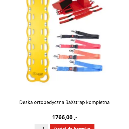
Deska ortopedyczna BaXstrap kompletna
1766,00
,-
ilość
Alternative:
Dodaj do koszyka