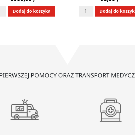
ć
ilość
Alternative:
Alternative
Dodaj do koszyka
Dodaj do koszy
ibrylator
Resuscytator
EPAK
PCV
0
dla
dzieci
ywany
#3
-
jednorazowy
 PIERWSZEJ POMOCY ORAZ TRANSPORT MEDYCZ