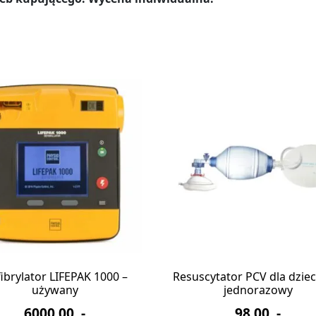
ibrylator LIFEPAK 1000 –
Resuscytator PCV dla dziec
używany
jednorazowy
6000,00
,-
98,00
,-