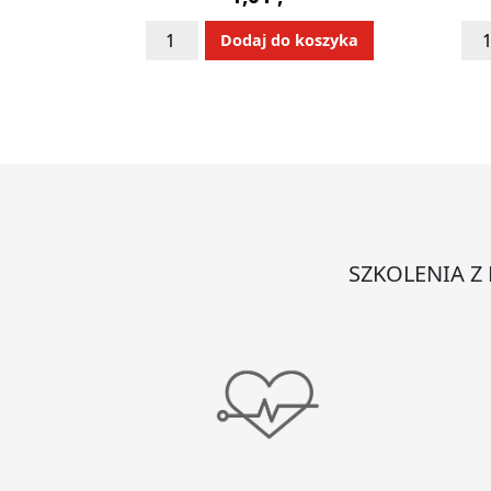
ilość
iloś
Alternative:
Dodaj do koszyka
Szpatułki
Def
laryngologiczne
LIF
jałowe
100
-
uż
SZKOLENIA Z