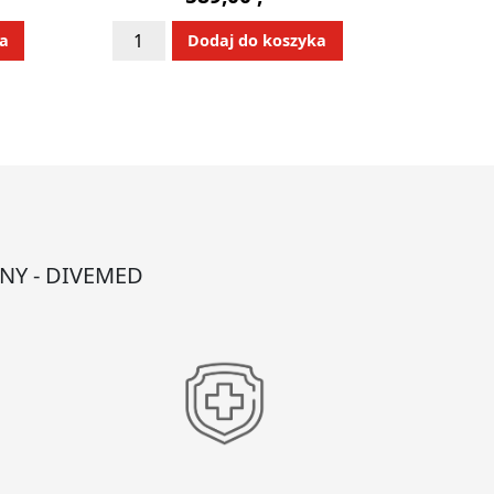
ilość
:
Alternative:
ka
Dodaj do koszyka
Szafka
wewnętrzna
metalowa
z
alarmem
dźw-
św.
NY - DIVEMED