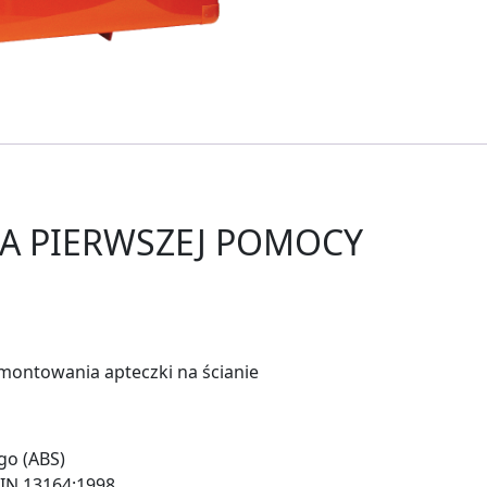
A PIERWSZEJ POMOCY
montowania apteczki na ścianie
go (ABS)
IN 13164:1998