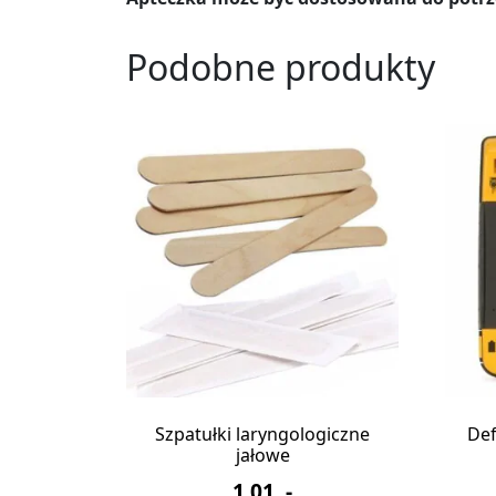
Podobne produkty
Szpatułki laryngologiczne
Def
jałowe
1,01
,-