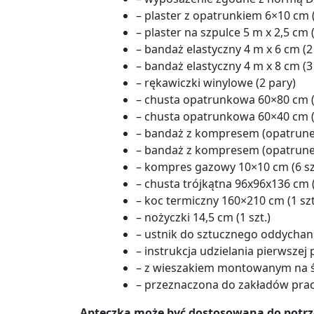
– plaster z opatrunkiem 6×10 cm (
– plaster na szpulce 5 m x 2,5 cm (
– bandaż elastyczny 4 m x 6 cm (2 
– bandaż elastyczny 4 m x 8 cm (3 
– rękawiczki winylowe (2 pary)
– chusta opatrunkowa 60×80 cm (1
– chusta opatrunkowa 60×40 cm (2
– bandaż z kompresem (opatrunek
– bandaż z kompresem (opatrunek
– kompres gazowy 10×10 cm (6 sz
– chusta trójkątna 96x96x136 cm (
– koc termiczny 160×210 cm (1 szt
– nożyczki 14,5 cm (1 szt.)
– ustnik do sztucznego oddychan
– instrukcja udzielania pierwsze
– z wieszakiem montowanym na 
– przeznaczona do zakładów pra
Apteczka może być dostosowana do potrz