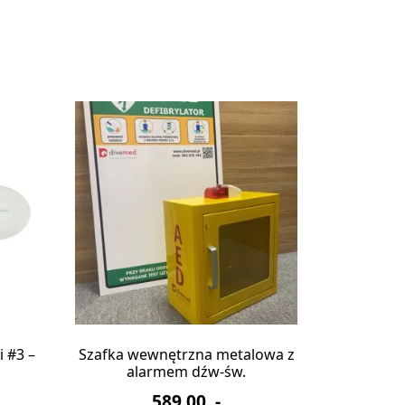
i #3 –
Szafka wewnętrzna metalowa z
alarmem dźw-św.
589,00
,-