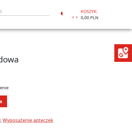
KOSZYK:
Moje
0,00 PLN
konto
adowa
enie
a
y
,
Wyposażenie apteczek