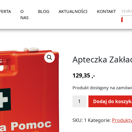
FERTA
O
BLOG
AKTUALNOŚCI
KONTAKT
NAS
Apteczka Zakł
129,35
,-
Produkt dostępny na zamówi
ilość
Alternative:
Dodaj do koszyk
Apteczka
Zakładowa
SKU:
1
Kategorie:
Produkt