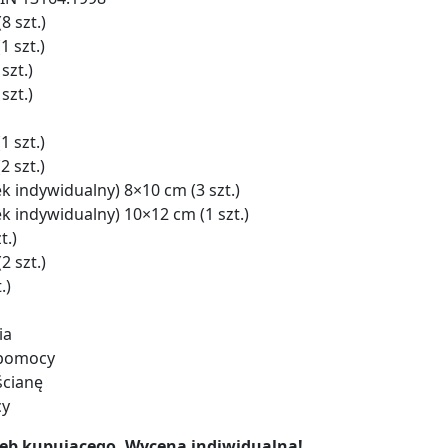
8 szt.)
1 szt.)
szt.)
szt.)
 szt.)
 szt.)
 indywidualny) 8×10 cm (3 szt.)
 indywidualny) 10×12 cm (1 szt.)
t.)
2 szt.)
.)
ia
j pomocy
ścianę
cy
eb kupującego. Wycena indiwidualna!