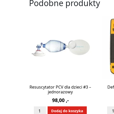
Podobne produkty
Resuscytator PCV dla dzieci #3 –
Def
jednorazowy
98,00
,-
ilość
iloś
Alternative:
Dodaj do koszyka