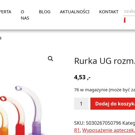
FERTA
O
BLOG
AKTUALNOŚCI
KONTAKT
NAS
a
Rurka UG rozm
4,53
,-
76 w magazynie (może być 
ilość
Alternative:
Dodaj do koszyk
Rurka
UG
rozm.
SKU:
5030267050796
Kateg
4
R1
,
Wyposażenie apteczek