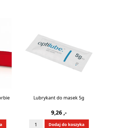
orbie
Lubrykant do masek 5g
9,26
,-
ilość
:
Alternative:
ka
Dodaj do koszyka