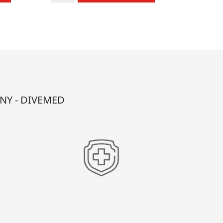
Lubrykant
do
masek
5g
NY - DIVEMED