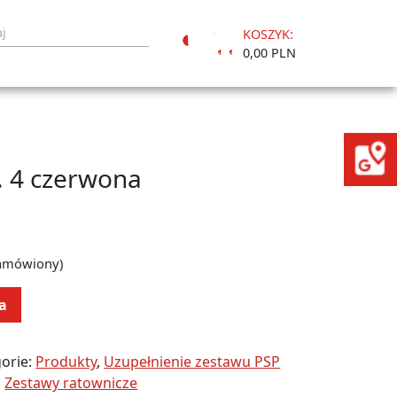
KOSZYK:
Moje
0,00 PLN
konto
. 4 czerwona
zamówiony)
a
orie:
Produkty
,
Uzupełnienie zestawu PSP
,
Zestawy ratownicze