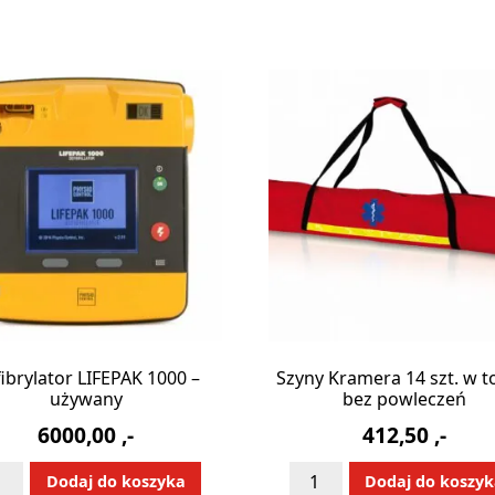
ibrylator LIFEPAK 1000 –
Szyny Kramera 14 szt. w t
używany
bez powleczeń
6000,00
,-
412,50
,-
ć
ilość
Alternative:
Alternative
Dodaj do koszyka
Dodaj do koszy