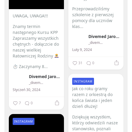
Przeprowadziliśmy
szkolenie z pierwszej
UWAGA, UWAGA!!!
pomocy dla uczniów
Znamy termin
klas...
następnego Kursu KPP
Divemed Jarosław Przybylski
Zapraszamy wszystkich
_divemed_
chętnych - dołączcie do
Luty 9, 2024
naszej wielkiej
Ratowniczej Rodziny
31
0
⏱ Zaczynamy 8...
Divemed Jarosław Przybylski
INSTAGRAM
_divemed_
Jak co roku gramy
Styczeń 30, 2024
razem z orkiestrą do
końca świata i jeden
7
0
dzień dłużej! ️
Dziękuję wszystkim,
INSTAGRAM
którzy odwiedzili nasze
stanowisko, poznali