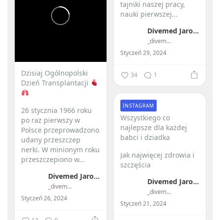
tajniki naszej pracy,
nauki pierwszej...
Divemed Jarosław Przybylski
_divemed_
Styczeń 29, 2024
Dzisiaj Ogólnopolski
34
1
Dzień Transplantacji
INSTAGRAM
26 stycznia 1966 roku
Wszystkiego co
po raz pierwszy w
najlepsze dla każdej
Polsce przeprowadzono
babci i dziadka ️
udany przeszczep
nerki.
W minionym roku
Jak najwięcej zdrowia i
przeszczepiono w...
szczęścia
Divemed Jarosław Przybylski
Divemed Jarosław Przybylski
_divemed_
_divemed_
Styczeń 26, 2024
Styczeń 21, 2024