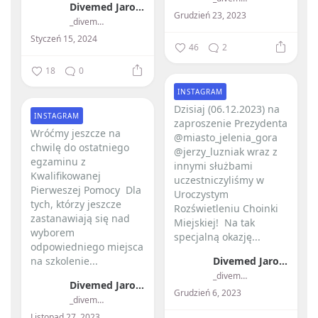
Divemed Jarosław Przybylski
Grudzień 23, 2023
_divemed_
Styczeń 15, 2024
46
2
18
0
INSTAGRAM
Dzisiaj (06.12.2023) na
INSTAGRAM
zaproszenie Prezydenta
Wróćmy jeszcze na
@miasto_jelenia_gora
chwilę do ostatniego
@jerzy_luzniak wraz z
egzaminu z
innymi służbami
Kwalifikowanej
uczestniczyliśmy w
Pierweszej Pomocy ️ Dla
Uroczystym
tych, którzy jeszcze
Rozświetleniu Choinki
zastanawiają się nad
Miejskiej! ️ Na tak
wyborem
specjalną okazję...
odpowiedniego miejsca
na szkolenie...
Divemed Jarosław Przybylski
_divemed_
Divemed Jarosław Przybylski
Grudzień 6, 2023
_divemed_
Listopad 27, 2023