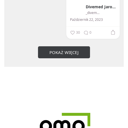
Divemed Jarosław Przybylski
...
_divemed_
Październik 22, 2023
30
0
POKAŻ WIĘCEJ