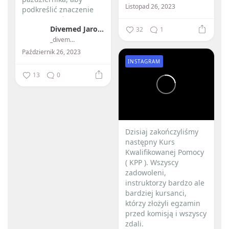
Listopad 26, 2023
podkreślić znaczenie
przeszczepów...
Divemed Jarosław Przybylski
32
1
_divemed_
Październik 26, 2023
INSTAGRAM
13
0
Dzisiaj zakończyliśmy
następny Kurs
Kwalifikowanej Pomocy
( KPP ). Wszyscy
zadowoleni,
instruktorzy bardzo ale
bardziej kursanci,
którzy złożyli egzamin
przed komisją i wszyscy
zdali.