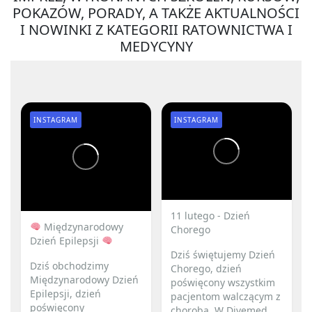
POKAZÓW, PORADY, A TAKŻE AKTUALNOŚCI
I NOWINKI Z KATEGORII RATOWNICTWA I
MEDYCYNY
INSTAGRAM
INSTAGRAM
11 lutego - Dzień
Międzynarodowy
Chorego
Dzień Epilepsji
Dziś świętujemy Dzień
Dziś obchodzimy
Chorego, dzień
Międzynarodowy Dzień
poświęcony wszystkim
Epilepsji, dzień
pacjentom walczącym z
poświęcony
chorobą. W Divemed