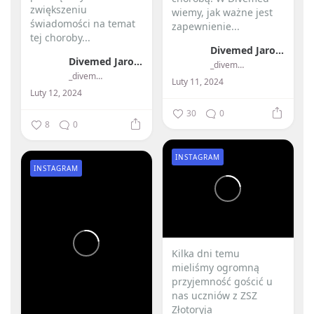
zwiększeniu
wiemy, jak ważne jest
świadomości na temat
zapewnienie...
tej choroby...
Divemed Jarosław Przybylski
Divemed Jarosław Przybylski
_divemed_
_divemed_
Luty 11, 2024
Luty 12, 2024
30
0
8
0
INSTAGRAM
INSTAGRAM
Kilka dni temu
mieliśmy ogromną
przyjemność gościć u
nas uczniów z ZSZ
Złotoryja