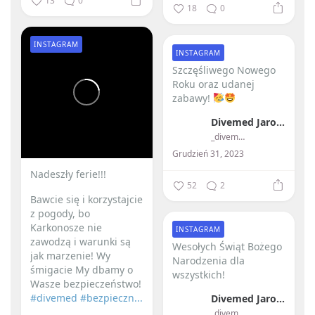
13
0
18
0
INSTAGRAM
INSTAGRAM
Szczęśliwego Nowego
Roku oraz udanej
zabawy!
Divemed Jarosław Przybylski
_divemed_
Grudzień 31, 2023
Nadeszły ferie!!! ️
52
2
Bawcie się i korzystajcie
z pogody, bo
Karkonosze nie
INSTAGRAM
zawodzą i warunki są
Wesołych Świąt Bożego
jak marzenie!
Wy
Narodzenia dla
śmigacie My dbamy o
wszystkich! ️
Wasze bezpieczeństwo!
#divemed
#bezpieczn...
Divemed Jarosław Przybylski
_divemed_