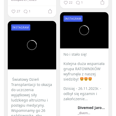
22
1
27
1
INSTAGRAM
INSTAGRAM
No i stało się! ️
Kolejna duża wspaniała
grupa RATOWNIKÓW
wyfrunęła z naszej
siedziby!
️ Światowy Dzień
Transplantacji to okazja
Dzisiaj - 26.11.2023r. -
do uczczenia
odbył się egzamin i
wyjątkowej siły
zakończenie...
ludzkiego altruizmu i
postępu medycyny. ️
Divemed Jarosław Przybylski
Wspominamy go 26
_divemed_
października, aby