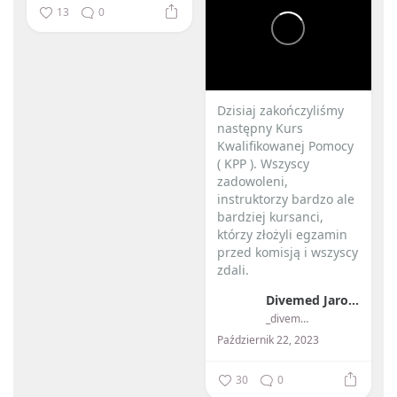
13
0
Dzisiaj zakończyliśmy
następny Kurs
Kwalifikowanej Pomocy
( KPP ). Wszyscy
zadowoleni,
instruktorzy bardzo ale
bardziej kursanci,
którzy złożyli egzamin
przed komisją i wszyscy
zdali.
Divemed Jarosław Przybylski
...
_divemed_
Październik 22, 2023
30
0