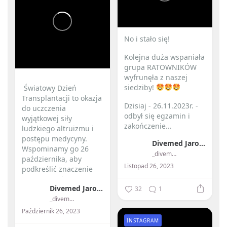
No i stało się! ️
Kolejna duża wspaniała
grupa RATOWNIKÓW
wyfrunęła z naszej
siedziby!
️ Światowy Dzień
Transplantacji to okazja
Dzisiaj - 26.11.2023r. -
do uczczenia
odbył się egzamin i
wyjątkowej siły
zakończenie...
ludzkiego altruizmu i
postępu medycyny. ️
Divemed Jarosław Przybylski
Wspominamy go 26
_divemed_
października, aby
Listopad 26, 2023
podkreślić znaczenie
przeszczepów...
Divemed Jarosław Przybylski
32
1
_divemed_
Październik 26, 2023
INSTAGRAM