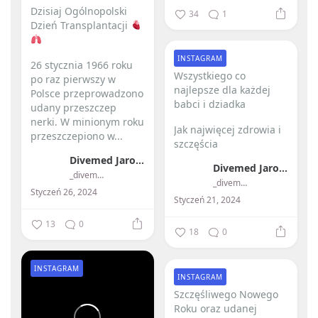
Dzisiaj Ogólnopolski
34
1
Dzień Transplantacji
INSTAGRAM
26 stycznia 1966 roku
Wszystkiego co
po raz pierwszy w
najlepsze dla każdej
Polsce przeprowadzono
babci i dziadka ️
udany przeszczep
nerki.
W minionym roku
Jak najwięcej zdrowia i
przeszczepiono w...
szczęścia
Divemed Jarosław Przybylski
Divemed Jarosław Przybylski
_divemed_
_divemed_
Styczeń 26, 2024
Styczeń 21, 2024
13
0
18
0
INSTAGRAM
INSTAGRAM
Szczęśliwego Nowego
Roku oraz udanej