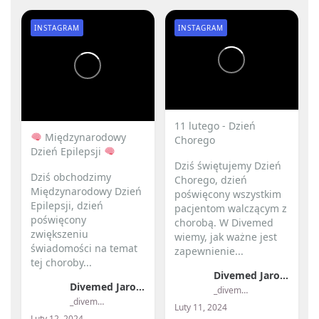
INSTAGRAM
INSTAGRAM
11 lutego - Dzień
Międzynarodowy
Chorego
Dzień Epilepsji
Dziś świętujemy Dzień
Dziś obchodzimy
Chorego, dzień
Międzynarodowy Dzień
poświęcony wszystkim
Epilepsji, dzień
pacjentom walczącym z
poświęcony
chorobą. W Divemed
zwiększeniu
wiemy, jak ważne jest
świadomości na temat
zapewnienie...
tej choroby...
Divemed Jarosław Przybylski
Divemed Jarosław Przybylski
_divemed_
_divemed_
Luty 11, 2024
Luty 12, 2024