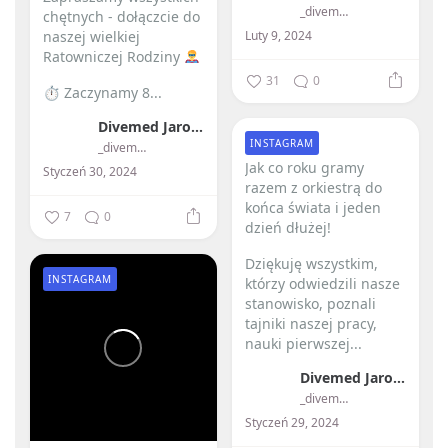
_divemed_
chętnych - dołączcie do
Luty 9, 2024
naszej wielkiej
Ratowniczej Rodziny
31
0
⏱ Zaczynamy 8...
Divemed Jarosław Przybylski
INSTAGRAM
_divemed_
Jak co roku gramy
Styczeń 30, 2024
razem z orkiestrą do
końca świata i jeden
7
0
dzień dłużej! ️
Dziękuję wszystkim,
INSTAGRAM
którzy odwiedzili nasze
stanowisko, poznali
tajniki naszej pracy,
nauki pierwszej...
Divemed Jarosław Przybylski
_divemed_
Styczeń 29, 2024