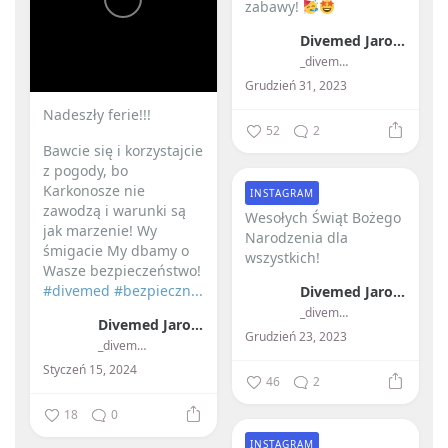
zabawy!
Divemed Jarosław Przybylski
_divemed_
Grudzień 31, 2023
Nadeszły ferie!!! ️
52
2
Bawcie się i korzystajcie
z pogody, bo
Karkonosze nie
INSTAGRAM
zawodzą i warunki są
Wesołych Świąt Bożego
jak marzenie!
Wy
Narodzenia dla
śmigacie My dbamy o
wszystkich! ️
Wasze bezpieczeństwo!
#divemed
#bezpieczn...
Divemed Jarosław Przybylski
_divemed_
Divemed Jarosław Przybylski
Grudzień 23, 2023
_divemed_
Styczeń 15, 2024
46
2
18
0
INSTAGRAM