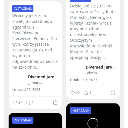
Dzisiaj (06.12.2023) na
INSTAGRAM
zaproszenie Prezydenta
Wróćmy jeszcze na
@miasto_jelenia_gora
chwilę do ostatniego
@jerzy_luzniak wraz z
egzaminu z
innymi służbami
Kwalifikowanej
uczestniczyliśmy w
Pierweszej Pomocy ️ Dla
Uroczystym
tych, którzy jeszcze
Rozświetleniu Choinki
zastanawiają się nad
Miejskiej! ️ Na tak
wyborem
specjalną okazję...
odpowiedniego miejsca
na szkolenie...
Divemed Jarosław Przybylski
_divemed_
Divemed Jarosław Przybylski
Grudzień 6, 2023
_divemed_
Listopad 27, 2023
22
1
27
1
INSTAGRAM
INSTAGRAM