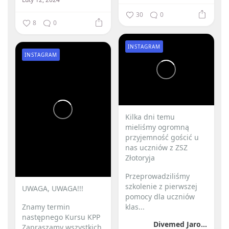
30
0
8
0
INSTAGRAM
INSTAGRAM
Kilka dni temu
mieliśmy ogromną
przyjemność gościć u
nas uczniów z ZSZ
Złotoryja
Przeprowadziliśmy
szkolenie z pierwszej
UWAGA, UWAGA!!!
pomocy dla uczniów
Znamy termin
klas...
następnego Kursu KPP
Divemed Jarosław Przybylski
Zapraszamy wszystkich